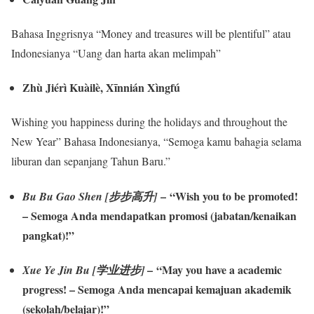
Bahasa Inggrisnya “Money and treasures will be plentiful” atau
Indonesianya “Uang dan harta akan melimpah”
Zhù Jiérì Kuàilè, Xīnnián Xìngfú
Wishing you happiness during the holidays and throughout the
New Year” Bahasa Indonesianya, “Semoga kamu bahagia selama
liburan dan sepanjang Tahun Baru.”
– “Wish you to be promoted!
Bu Bu Gao Shen [步步高升]
– Semoga Anda mendapatkan promosi (jabatan/kenaikan
pangkat)!”
– “May you have a academic
Xue Ye Jin Bu [学业进步]
progress! – Semoga Anda mencapai kemajuan akademik
(sekolah/belajar)!”