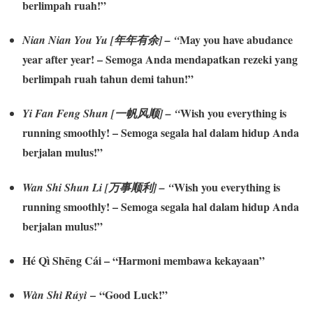
berlimpah ruah!”
May you have abudance
Nian Nian You Yu [年年有余]
– “
year after year! – Semoga Anda mendapatkan rezeki yang
berlimpah ruah tahun demi tahun!”
Wish you everything is
Yi Fan Feng Shun [一帆风顺]
– “
running smoothly! – Semoga segala hal dalam hidup Anda
berjalan mulus!”
Wish you everything is
Wan Shi Shun Li [万事顺利]
– “
running smoothly! – Semoga segala hal dalam hidup Anda
berjalan mulus!”
Hé Qì Shēng Cái
–
“
Harmoni membawa kekayaan”
– “
Good Luck!”
Wàn Shì Rúyì