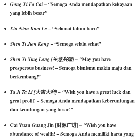
Semoga Anda mendapatkan kekayaan
Gong Xi Fa Cai
– “
yang lebih besar
”
– “Selamat tahun baru”
Xin Nian Kuai Le
– “Semoga selalu sehat”
Shen Ti Jian Kang
May you have
Shen Yi Xing Long [生意兴隆]
– “
prosperous business! – Semoga bisnismu makin maju dan
berkembang!”
Wish you have a great luck dan
Ta Ji Ta Li [大吉大利]
– “
great profit! – Semoga Anda mendapatkan keberuntungan
dan keuntungan yang besar!”
Cai Yuan Guang Jin [财源广进]
Wish you have
– “
abundance of wealth! – Semoga Anda memiliki harta yang