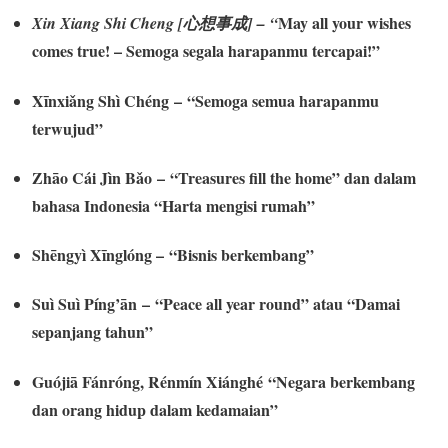
May all your wishes
Xin Xiang Shi Cheng [心想事成]
– “
comes true! – Semoga segala harapanmu tercapai!”
Xīnxiǎng Shì Chéng
– “Semoga semua harapanmu
terwujud”
Zhāo Cái Jìn Bǎo
– “Treasures fill the home” dan dalam
bahasa Indonesia “Harta mengisi rumah”
Shēngyì Xīnglóng
– “Bisnis berkembang”
Suì Suì Píng’ān
– “Peace all year round” atau “Damai
sepanjang tahun”
Guójiā Fánróng, Rénmín Xiánghé
“Negara berkembang
dan orang hidup dalam kedamaian”