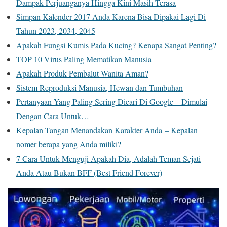
Dampak Perjuanganya Hingga Kini Masih Terasa
Simpan Kalender 2017 Anda Karena Bisa Dipakai Lagi Di
Tahun 2023, 2034, 2045
Apakah Fungsi Kumis Pada Kucing? Kenapa Sangat Penting?
TOP 10 Virus Paling Mematikan Manusia
Apakah Produk Pembalut Wanita Aman?
Sistem Reproduksi Manusia, Hewan dan Tumbuhan
Pertanyaan Yang Paling Sering Dicari Di Google – Dimulai
Dengan Cara Untuk…
Kepalan Tangan Menandakan Karakter Anda – Kepalan
nomer berapa yang Anda miliki?
7 Cara Untuk Menguji Apakah Dia, Adalah Teman Sejati
Anda Atau Bukan BFF (Best Friend Forever)