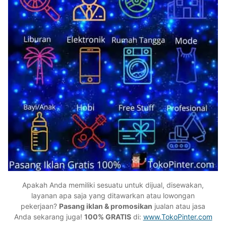
Apakah Anda memiliki sesuatu untuk dijual, disewakan,
layanan apa saja yang ditawarkan atau lowongan
pekerjaan?
Pasang iklan & promosikan
jualan atau jasa
Anda sekarang juga!
100% GRATIS
di:
www.TokoPinter.com