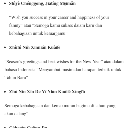
Shìyè Chénggōng, Jiātíng Mẹ̌imǎn
“Wish you success in your career and happiness of your
family” atau “Semoga kamu sukses dalam karir dan
kebahagiaan untuk keluargamu”
Zhùfú Nín Xīnnián Kuàilè
“Season’s greetings and best wishes for the New Year” atau dalam
bahasa Indonesia “Menyambut musim dan harapan terbaik untuk
Tahun Baru”
Zhù Nín Xīn De Yī Nián Kuàilè Xìngfú
Semoga kebahagiaan dan kemakmuran bagimu di tahun yang
akan datang”
Cáiyuán Guǎng Jìn