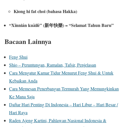
Kiong hi fat choi (bahasa Hakka)
“Xīnnián kuàilè” (新年快樂) = “Selamat Tahun Baru”
Bacaan Lainnya
Feng Shui
Shio – Peruntungan, Ramalan, Tafsir, Penjelasan
Cara Mengatur Kamar Tidur Menurut Feng Shui & Untuk
Kebaikan Anda
Cara Memesan Penerbangan Termurah Yang Memungkinkan
Ke Mana Saja
Daftar Hari Penting Di Indonesia – Hari Libur – Hari Besar /
Hari Raya
Raden Ajeng Kartini, Pahlawan Nasional Indonesia &