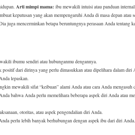
Arti mimpi mama:
ehidupan.
ibu mewakili intuisi atau panduan intern
buat keputusan yang akan mempengaruhi Anda di masa depan atau s
. Dia juga mencerminkan betapa beruntungnya perasaan Anda tentang k
wakili ibumu sendiri atau hubunganmu dengannya.
positif dari dirinya yang perlu dimasukkan atau dipelihara dalam diri 
 Anda lepaskan.
gkin mewakili sifat “keibuan” alami Anda atau cara Anda mengasuh d
Anda bahwa Anda perlu memelihara beberapa aspek diri Anda atau me
ksanaan, otoritas, atau aspek pengendalian diri Anda.
da perlu lebih banyak berhubungan dengan aspek ibu dari diri Anda