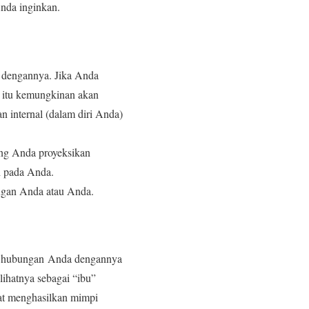
nda inginkan.
a dengannya. Jika Anda
t itu kemungkinan akan
 internal (dalam diri Anda)
ang Anda proyeksikan
h pada Anda.
ngan Anda atau Anda.
am hubungan Anda dengannya
lihatnya sebagai “ibu”
pat menghasilkan mimpi