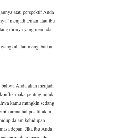
annya atau perspektif Anda
unya” menjadi teman atau ibu
ntang dirinya yang memudar
enyangkal atau mengabaikan
kan bahwa Anda akan menjadi
i konflik maka penting untuk
bahwa kamu mungkin sedang
i karena hal positif akan
 hidup dalam kehidupan
masa depan. Jika ibu Anda
 mencerminkan masa lalu.