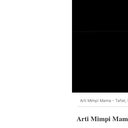
Arti Mimpi Mama - Tafsir,
Arti Mimpi Mam