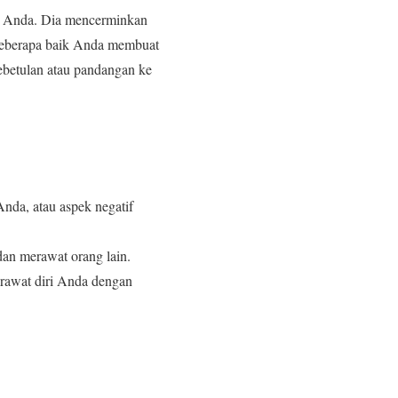
al Anda. Dia mencerminkan
eberapa baik Anda membuat
ebetulan atau pandangan ke
Anda, atau aspek negatif
an merawat orang lain.
rawat diri Anda dengan
.