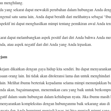
tau menghilang.
a yang sekarat dapat mewakili perubahan dalam hubungan Anda deng
ngenal satu sama lain, Anda dapat beralih dari melihatnya sebagai “ib
spektif ini dapat menghasilkan mimpi tentang pemikiran awal Anda te
ekarat dapat melambangkan aspek positif dari diri Anda bahwa Anda m
nda, atau aspek negatif dari diri Anda yang Anda lepaskan.
ejam
 kejam dikaitkan dengan gaya hidup kita sendiri. Itu dapat menyaran
rasaan orang lain. Ini tidak akan ditoleransi lama dan untuk menghindar
lain. Melihat ibumu berteriak kepadamu selama mimpi menunjukkan 
Anda akan, bagaimanapun, menemukan cara yang baik untuk berkomprom
negatif dalam suatu hubungan dalam kehidupan nyata. Jika ibumu masih
 menyarankan kompleksitas dengan hubunganmu baik sekarang atau di 
nyata dan Anda bermimpi menjadi kasar, ini bisa menjadi mimpi yang