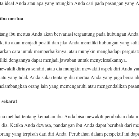
a ideal Anda atau apa yang mungkin Anda cari pada pasangan yang A
ibu mertua
entang ibu mertua Anda akan bervariasi tergantung pada hubungan And
, itu akan menjadi positif dan jika Anda memiliki hubungan yang suli
rkan cara untuk memperbaikinya; atau mungkin menghadapi pergulatan
liki dengannya dapat menjadi jawaban untuk menyelesaikannya.
wakili dirinya sendiri; atau dia mungkin mewakili aspek diri Anda y
atu yang tidak Anda sukai tentang ibu mertua Anda yang juga bersala
elambangkan orang lain yang memengaruhi atau mengendalikan pasa
 sekarat
na melihat tentang kematian ibu Anda bisa mewakili perubahan dal
g dia. Ketika Anda dewasa, pandangan ibu Anda dapat berubah dari me
orang yang terpisah dari diri Anda. Perubahan dalam perspektif ini da