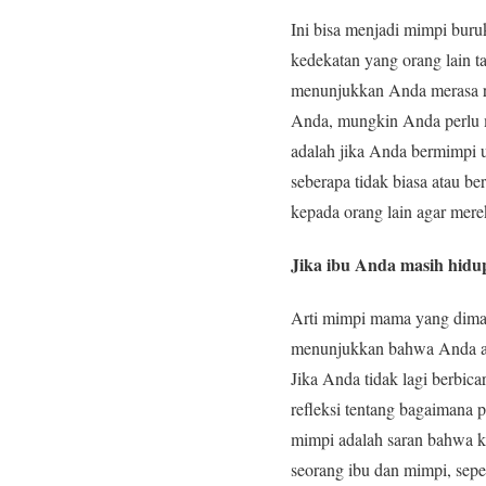
Ini bisa menjadi mimpi b
kedekatan yang orang lain 
menunjukkan Anda merasa re
Anda, mungkin Anda perlu mu
adalah jika Anda bermimpi 
seberapa tidak biasa atau 
kepada orang lain agar mer
Jika ibu Anda masih hid
Arti mimpi mama yang dima
menunjukkan bahwa Anda ak
Jika Anda tidak lagi berbi
refleksi tentang bagaimana
mimpi adalah saran bahwa k
seorang ibu dan mimpi, seper