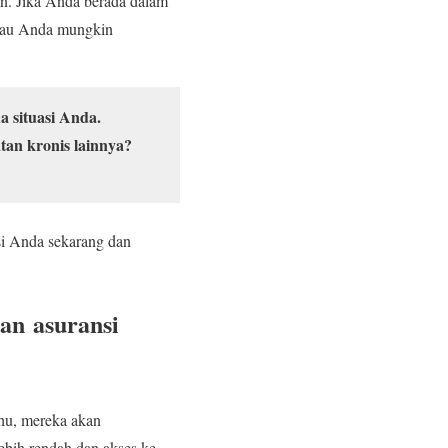
un. Jika Anda berada dalam
atau Anda mungkin
 situasi Anda.
tan kronis lainnya?
si Anda sekarang dan
an asuransi
ahu, mereka akan
bih rendah dan akses ke