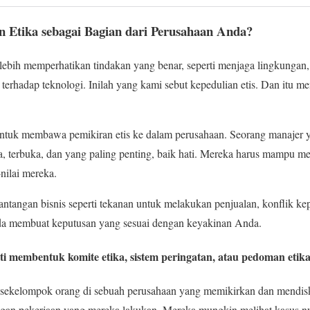
 Etika sebagai Bagian dari Perusahaan Anda?
 lebih memperhatikan tindakan yang benar, seperti menjaga lingkunga
i terhadap teknologi. Inilah yang kami sebut kepedulian etis. Dan itu m
untuk membawa pemikiran etis ke dalam perusahaan. Seorang manajer ya
ya, terbuka, dan yang paling penting, baik hati. Mereka harus mampu 
-nilai mereka.
ntangan bisnis seperti tekanan untuk melakukan penjualan, konflik kepe
da membuat keputusan yang sesuai dengan keyakinan Anda.
rti membentuk komite etika, sistem peringatan, atau pedoman etika
ti sekelompok orang di sebuah perusahaan yang memikirkan dan mendis
dengan pekerjaan yang mereka lakukan. Mereka mungkin melihat kasus n