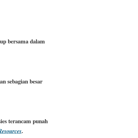
idup bersama dalam
an sebagian besar
esies terancam punah
.
Resources