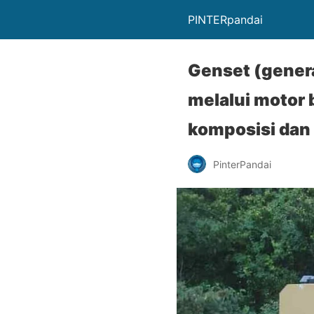
PINTERpandai
Genset (genera
melalui motor 
komposisi dan 
PinterPandai