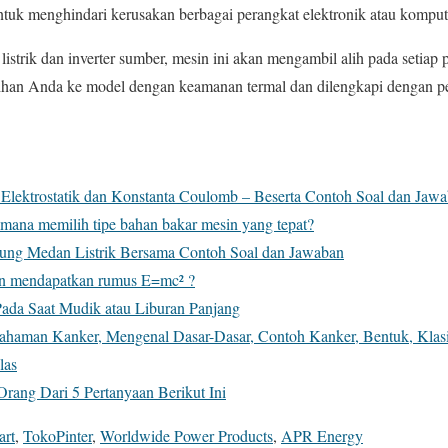
untuk menghindari kerusakan berbagai perangkat elektronik atau kompu
listrik dan inverter sumber, mesin ini akan mengambil alih pada setiap
lihan Anda ke model dengan keamanan termal dan dilengkapi dengan per
ektrostatik dan Konstanta Coulomb – Beserta Contoh Soal dan Jaw
imana memilih tipe bahan bakar mesin yang tepat?
ung Medan Listrik Bersama Contoh Soal dan Jawaban
in mendapatkan rumus E=mc² ?
da Saat Mudik atau Liburan Panjang
mahaman Kanker, Mengenal Dasar-Dasar, Contoh Kanker, Bentuk, Klas
las
rang Dari 5 Pertanyaan Berikut Ini
art
,
TokoPinter
,
Worldwide Power Products
,
APR Energy