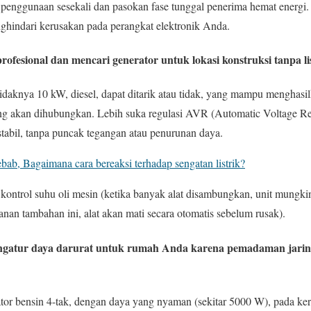
 penggunaan sesekali dan pasokan fase tunggal penerima hemat energi. 
nghindari kerusakan pada perangkat elektronik Anda.
ofesional dan mencari generator untuk lokasi konstruksi tanpa li
tidaknya 10 kW, diesel, dapat ditarik atau tidak, yang mampu menghasilk
ang akan dihubungkan. Lebih suka regulasi AVR (Automatic Voltage Re
tabil, tanpa puncak tegangan atau penurunan daya.
bab, Bagaimana cara bereaksi terhadap sengatan listrik?
kontrol suhu oli mesin (ketika banyak alat disambungkan, unit mungki
n tambahan ini, alat akan mati secara otomatis sebelum rusak).
ngatur daya darurat untuk rumah Anda karena pemadaman jarin
rator bensin 4-tak, dengan daya yang nyaman (sekitar 5000 W), pada ke