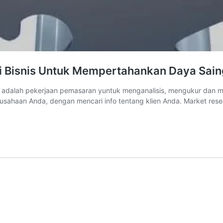
egi Bisnis Untuk Mempertahankan Daya Sai
ch adalah pekerjaan pemasaran yuntuk menganalisis, mengukur dan 
rusahaan Anda, dengan mencari info tentang klien Anda. Market res
rket
search
iset
sar)
rategi
snis
tuk
empertahankan
aya
ing