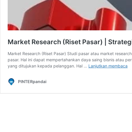
Market Research (Riset Pasar) | Strat
Market Research (Riset Pasar) Studi pasar atau market resear
pasar. Hal ini dapat mempertahankan daya saing bisnis atau pe
Ma
yang ditujukan kepada pelanggan. Hal …
Lanjutkan membaca
Re
(R
PINTERpandai
Pa
|
St
Bi
Un
M
D
Sa