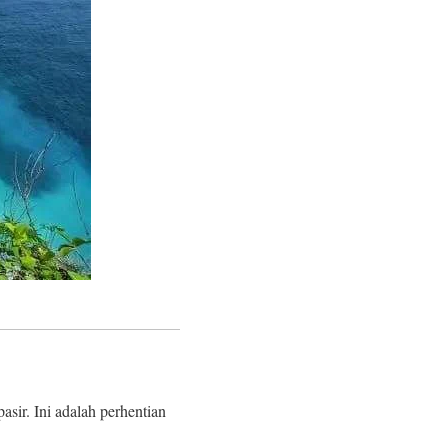
sir. Ini adalah perhentian