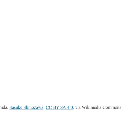
nida.
Sasuke Shinozawa
,
CC BY-SA 4.0
, via Wikimedia Commons