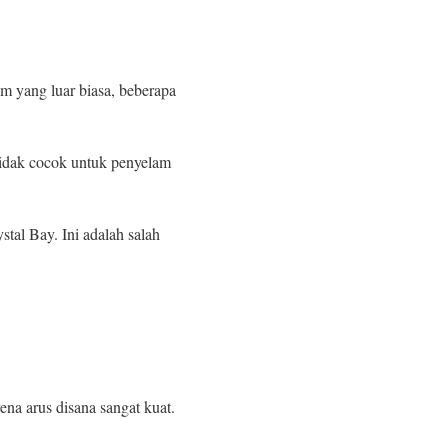
m yang luar biasa, beberapa
tidak cocok untuk penyelam
tal Bay. Ini adalah salah
na arus disana sangat kuat.