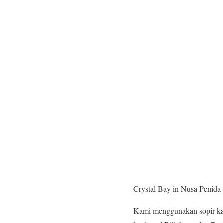
Crystal Bay in Nusa Penida 
Kami menggunakan sopir kare