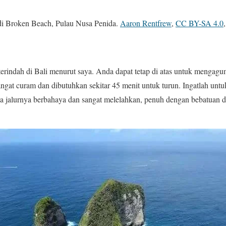
di Broken Beach, Pulau Nusa Penida.
Aaron Rentfrew
,
CC BY-SA 4.0
t terindah di Bali menurut saya. Anda dapat tetap di atas untuk menga
sangat curam dan dibutuhkan sekitar 45 menit untuk turun. Ingatlah u
na jalurnya berbahaya dan sangat melelahkan, penuh dengan bebatuan d