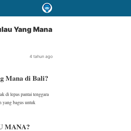
ulau Yang Mana
4 tahun ago
g Mana di Bali?
 di lepas pantai tenggara
n yang bagus untuk
AU MANA?