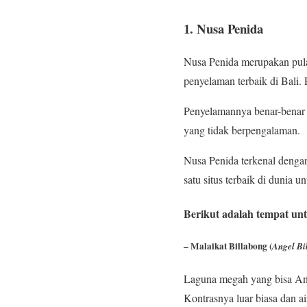
1. Nusa Penida
Nusa Penida merupakan pulau
penyelaman terbaik di Bali. 
Penyelamannya benar-benar i
yang tidak berpengalaman.
Nusa Penida terkenal dengan
satu situs terbaik di dunia 
Berikut adalah tempat un
– Malaikat Billabong (
Angel Bi
Laguna megah yang bisa Anda
Kontrasnya luar biasa dan a