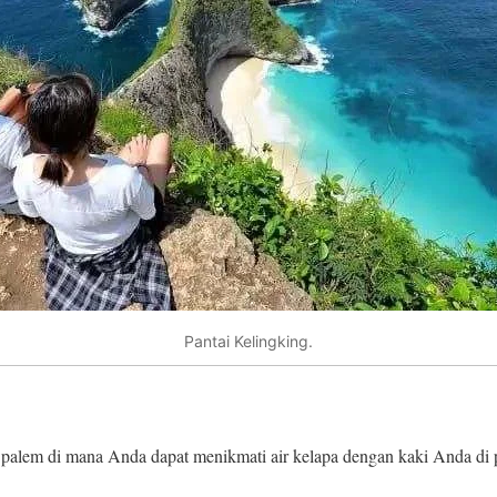
Pantai Kelingking.
palem di mana Anda dapat menikmati air kelapa dengan kaki Anda di pa