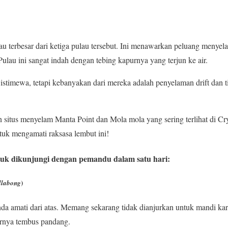
 terbesar dari ketiga pulau tersebut. Ini menawarkan peluang menyela
Pulau ini sangat indah dengan tebing kapurnya yang terjun ke air.
stimewa, tetapi kebanyakan dari mereka adalah penyelaman drift dan 
 situs menyelam Manta Point dan Mola mola yang sering terlihat di Crys
untuk mengamati raksasa lembut ini!
tuk dikunjungi dengan pemandu dalam satu hari:
)
llabong
 amati dari atas. Memang sekarang tidak dianjurkan untuk mandi kare
irnya tembus pandang.