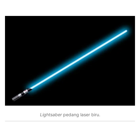
Lightsaber
pedang laser biru.