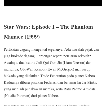
Star Wars: Episode I – The Phantom
Manace (1999)
Pertikaian dagang mengawal segalanya. Ada masalah pajak dan
juga blokade dagang. Terdengar seperti pelajaran sekolah?
Awalnya, dua ksatria Jedi Qui-Gon Jin (Liam Neeson) dan
muridnya, Obi-Wan Kenobi (Ewan McGregor) menyusup
blokade yang dilakukan Trade Federation pada planet Naboo.
Keduanya diburu pasukan Federasi dan bertemu Jar Jar Binks,
yang menjadi punakawan mereka, serta Ratu Padme Amidala
(Natalie Portman) dari planet Naboo.
Sementara itu, ada pula kisah soal Anakin Skywalker kecil