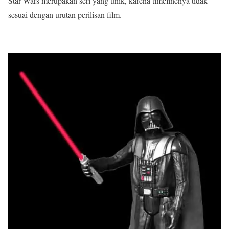
Star Wars merupakan seri yang unik, karena timelinenya tidak
sesuai dengan urutan perilisan film.