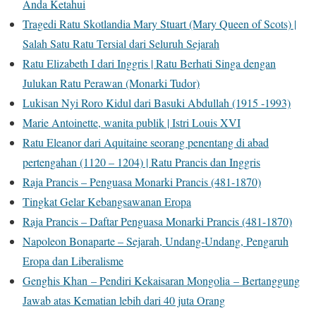
Anda Ketahui
Tragedi Ratu Skotlandia Mary Stuart (Mary Queen of Scots) |
Salah Satu Ratu Tersial dari Seluruh Sejarah
Ratu Elizabeth I dari Inggris | Ratu Berhati Singa dengan
Julukan Ratu Perawan (Monarki Tudor)
Lukisan Nyi Roro Kidul dari Basuki Abdullah (1915 -1993)
Marie Antoinette, wanita publik | Istri Louis XVI
Ratu Eleanor dari Aquitaine seorang penentang di abad
pertengahan (1120 – 1204) | Ratu Prancis dan Inggris
Raja Prancis – Penguasa Monarki Prancis (481-1870)
Tingkat Gelar Kebangsawanan Eropa
Raja Prancis – Daftar Penguasa Monarki Prancis (481-1870)
Napoleon Bonaparte – Sejarah, Undang-Undang, Pengaruh
Eropa dan Liberalisme
Genghis Khan – Pendiri Kekaisaran Mongolia – Bertanggung
Jawab atas Kematian lebih dari 40 juta Orang