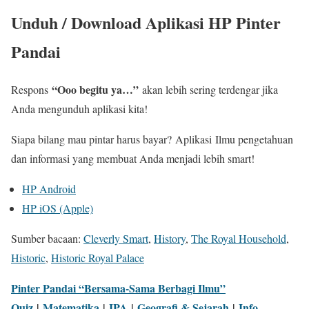
Unduh / Download Aplikasi HP Pinter
Pandai
“Ooo begitu ya…”
Respons
akan lebih sering terdengar jika
Anda mengunduh aplikasi kita!
Siapa bilang mau pintar harus bayar?
Aplikasi
Ilmu pengetahuan
dan informasi yang membuat Anda menjadi lebih smart!
HP Android
HP iOS (Apple)
Sumber bacaan:
Cleverly Smart
,
History
,
The Royal Household
,
Historic
,
Historic Royal Palace
Pinter Pandai “Bersama-Sama Berbagi Ilmu”
Quiz
|
Matematika
|
IPA
|
Geografi & Sejarah
|
Info