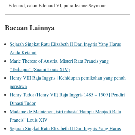
– Edouard, calon Edouard VI, putra Jeanne Seymour
Bacaan Lainnya
Sejarah Singkat Ratu Elizabeth II Dari Inggris Yang Harus
Anda Ketahui
Marie Therese of Austria, Misteri Ratu Prancis yang
“Terhapus” (Suami Louis XIV)
Henry VIII Raja Inggris | Kehidupan pernikahan yang penuh
peristiwa
Henry Tudor (Henry VII) Raja Inggris 1485 – 1509 | Pendiri
Dinasti Tudor
Madame de Maintenon, istri rahasia”Hampir Menjadi Ratu
Prancis” Louis XIV
Sejarah Singkat Ratu Elizabeth II Dari Inggris Yang Harus