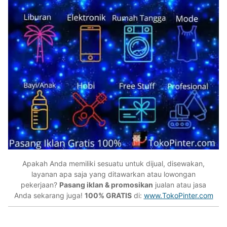
Apakah Anda memiliki sesuatu untuk dijual, disewakan,
layanan apa saja yang ditawarkan atau lowongan
pekerjaan?
Pasang iklan & promosikan
jualan atau jasa
Anda sekarang juga!
100% GRATIS
di:
www.TokoPinter.com