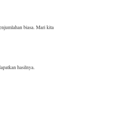
penjumlahan biasa. Mari kita
apatkan hasilnya.