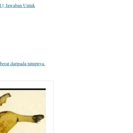
l |; Jawaban Untuk
berat daripada tutupnya.