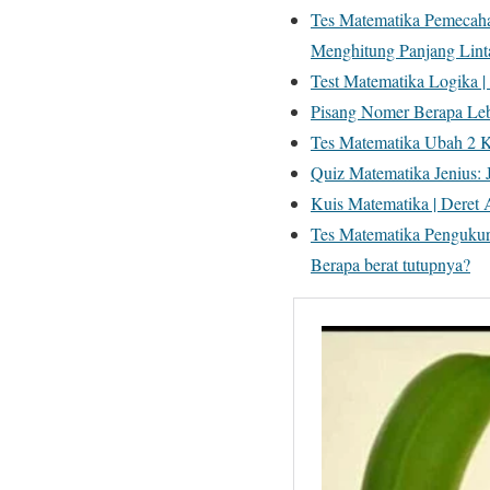
Tes Matematika Pemecaha
Menghitung Panjang Lint
Test Matematika Logika 
Pisang Nomer Berapa Leb
Tes Matematika Ubah 2 
Quiz Matematika Jenius: 
Kuis Matematika | Deret A
Tes Matematika Pengukuran
Berapa berat tutupnya?