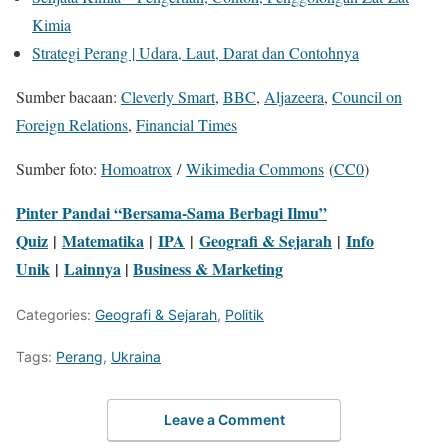
Kimia
Strategi Perang | Udara, Laut, Darat dan Contohnya
Sumber bacaan:
Cleverly Smart
,
BBC
,
Aljazeera
,
Council on
Foreign Relations
,
Financial Times
Sumber foto:
Homoatrox
/
Wikimedia Commons
(
CC0
)
Pinter Pandai “Bersama-Sama Berbagi Ilmu”
Quiz
|
Matematika
|
IPA
|
Geografi & Sejarah
|
Info
Unik
|
Lainnya
|
Business & Marketing
Categories:
Geografi & Sejarah
,
Politik
Tags:
Perang
,
Ukraina
Leave a Comment