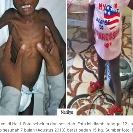
mi di Haiti. Foto sebelum dan sesudah. Foto ini diambi tanggal 12 J
to sesudah 7 bulan (Agustus 2010) berat badan 15 kg. Sumber foto: