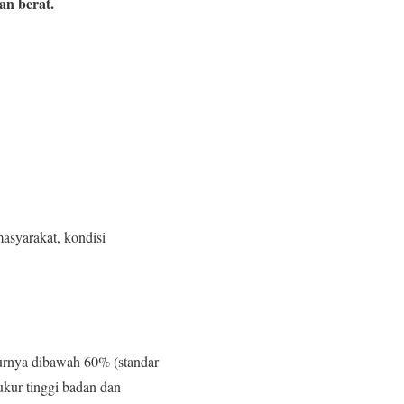
an berat.
asyarakat, kondisi
murnya dibawah 60% (standar
kur tinggi badan dan