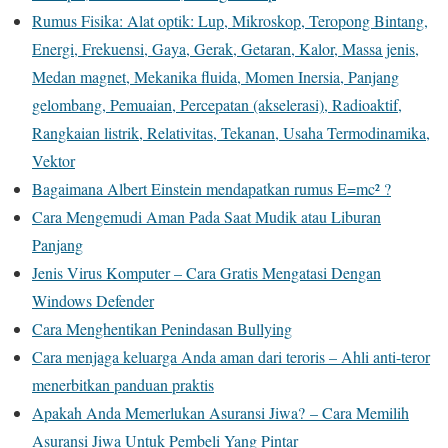
Rumus Fisika: Alat optik: Lup, Mikroskop, Teropong Bintang,
Energi, Frekuensi, Gaya, Gerak, Getaran, Kalor, Massa jenis,
Medan magnet, Mekanika fluida, Momen Inersia, Panjang
gelombang, Pemuaian, Percepatan (akselerasi), Radioaktif,
Rangkaian listrik, Relativitas, Tekanan, Usaha Termodinamika,
Vektor
Bagaimana Albert Einstein mendapatkan rumus E=mc² ?
Cara Mengemudi Aman Pada Saat Mudik atau Liburan
Panjang
Jenis Virus Komputer – Cara Gratis Mengatasi Dengan
Windows Defender
Cara Menghentikan Penindasan Bullying
Cara menjaga keluarga Anda aman dari teroris – Ahli anti-teror
menerbitkan panduan praktis
Apakah Anda Memerlukan Asuransi Jiwa? – Cara Memilih
Asuransi Jiwa Untuk Pembeli Yang Pintar