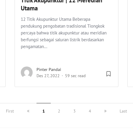
Titik Akupunktur | 12 Meredian
Utama
12 Titik Akupunktur Utama Beberapa
pendukung pengobatan tradisional Tiongkok
percaya bahwa titik akupunktur atau meridian
berfungsi sebagai saluran listrik berdasarkan
pengamatan...
Pinter Pandai
Des 27, 2022
59 sec read
First
1
2
3
4
Last