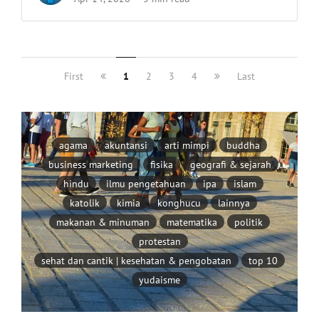
First
1
2
3
4
Last
agama
akuntansi
arti mimpi
buddha
business marketing
fisika
geografi & sejarah
hindu
ilmu pengetahuan
ipa
islam
katolik
kimia
konghucu
lainnya
makanan & minuman
matematika
politik
protestan
sehat dan cantik | kesehatan & pengobatan
top 10
yudaisme