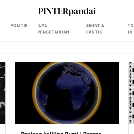
PINTERpandai
POLITIK
ILMU
SEHAT &
TO
PENGETAHUAN
CANTIK
10