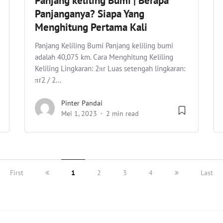
Panjang keliling Bumi | Berapa
Panjanganya? Siapa Yang
Menghitung Pertama Kali
Panjang Keliling Bumi Panjang keliling bumi
adalah 40,075 km. Cara Menghitung Keliling
Keliling Lingkaran: 2πr Luas setengah lingkaran:
πr2 / 2...
Pinter Pandai
Mei 1, 2023
2 min read
First
1
2
3
4
Last