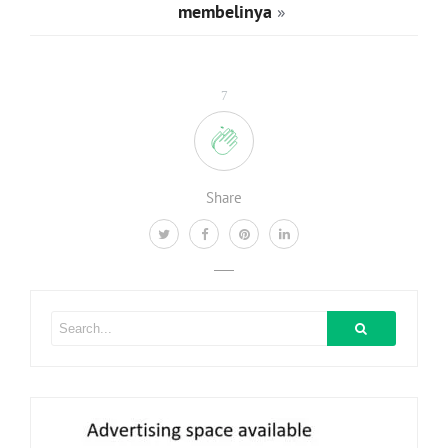
membelinya
»
7
Share