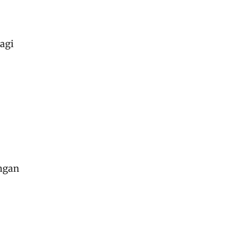
agi
angan