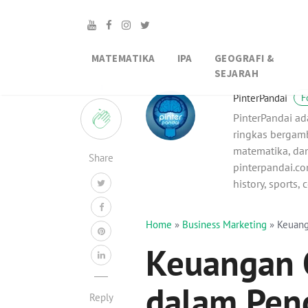
MATEMATIKA
IPA
GEOGRAFI &
SEJARAH
4
PinterPandai
F
PinterPandai ad
ringkas bergamb
matematika, dan
Share
pinterpandai.com
history, sports,
Home
»
Business Marketing
»
Keuang
Keuangan 
dalam Pen
Reply