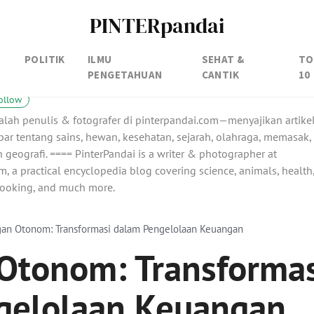
PINTERpandai
POLITIK
ILMU
SEHAT &
TO
PENGETAHUAN
CANTIK
10
ollow
alah penulis & fotografer di pinterpandai.com—menyajikan artike
ar tentang sains, hewan, kesehatan, sejarah, olahraga, memasak,
 geografi. ==== PinterPandai is a writer & photographer at
, a practical encyclopedia blog covering science, animals, health
 cooking, and much more.
an Otonom: Transformasi dalam Pengelolaan Keuangan
Otonom: Transformas
gelolaan Keuangan