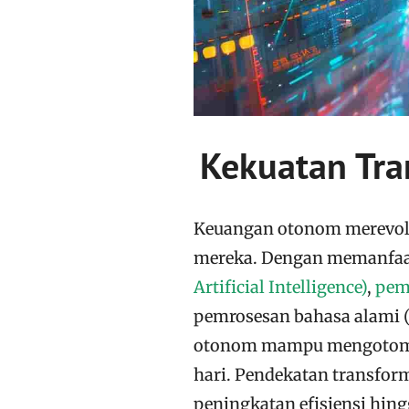
Kekuatan Tr
Keuangan otonom merevolu
mereka. Dengan memanfaat
Artificial Intelligence)
,
pem
pemrosesan bahasa alami (
otonom mampu mengotomat
hari. Pendekatan transfor
peningkatan efisiensi hin