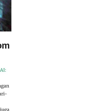
nom
AI:
ngan
ri-
 juga