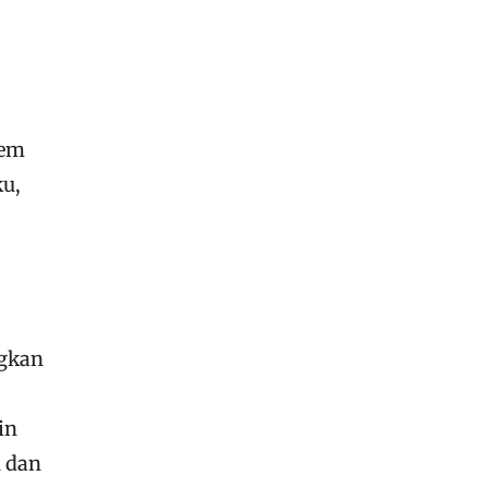
tem
ku,
ngkan
in
n dan