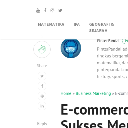
MATEMATIKA
IPA
GEOGRAFI &
SEJARAH
5
PinterPandai
F
PinterPandai ad
ringkas bergamb
matematika, dan
Share
pinterpandai.com
history, sports,
Home
»
Business Marketing
»
E-comm
E-commerce
Sukses Men
Reply