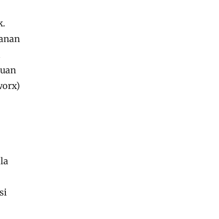
k.
sanan
a
puan
worx)
la
si