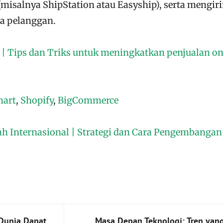
(misalnya ShipStation atau Easyship), serta mengir
a pelanggan.
e | Tips dan Triks untuk meningkatkan penjualan on
mart
,
Shopify
,
BigCommerce
ah Internasional | Strategi dan Cara Pengembanga
 Dunia Dapat
Masa Depan Teknologi: Tren yan