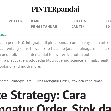
PINTERpandai
POLITIK
ILMU
SEHAT &
TO
PENGETAHUAN
CANTIK
10
ollow
alah penulis & fotografer di pinterpandai.com—menyajikan artike
ar tentang sains, hewan, kesehatan, sejarah, olahraga, memasak,
 geografi. ==== PinterPandai is a writer & photographer at
, a practical encyclopedia blog covering science, animals, health
 cooking, and much more.
erce Strategy: Cara Sukses Mengatur Order, Stok dan Pengiriman
 Strategy: Cara
gatur Order, Stok d