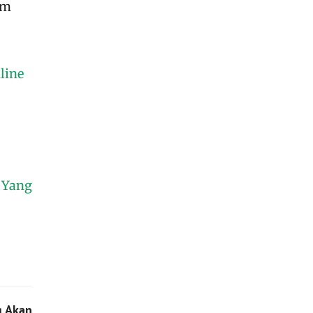
im
line
n Yang
g Akan