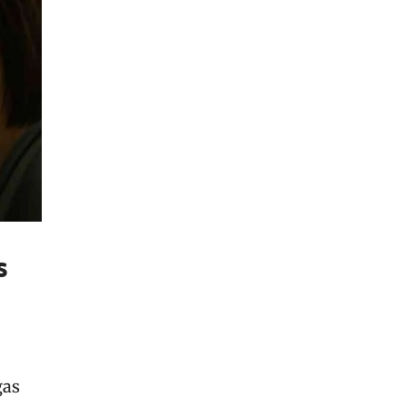
s
gas