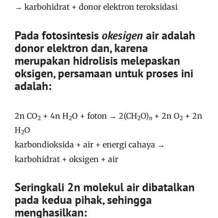
→ karbohidrat + donor elektron teroksidasi
Pada fotosintesis
okesigen
air adalah
donor elektron dan, karena
merupakan hidrolisis melepaskan
oksigen, persamaan untuk proses ini
adalah:
2n CO
+ 4n H
O + foton → 2(CH
O)
+ 2n O
+ 2n
2
2
2
n
2
H
O
2
karbondioksida + air + energi cahaya →
karbohidrat + oksigen + air
Seringkali 2n molekul air dibatalkan
pada kedua pihak, sehingga
menghasilkan: