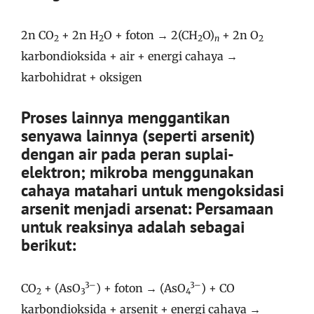
2n CO
+ 2n H
O + foton → 2(CH
O)
+ 2n O
2
2
2
n
2
karbondioksida + air + energi cahaya →
karbohidrat + oksigen
Proses lainnya menggantikan
senyawa lainnya (seperti arsenit)
dengan air pada peran suplai-
elektron; mikroba menggunakan
cahaya matahari untuk mengoksidasi
arsenit menjadi arsenat: Persamaan
untuk reaksinya adalah sebagai
berikut:
3–
3–
CO
+ (AsO
) + foton → (AsO
) + CO
2
3
4
karbondioksida + arsenit + energi cahaya →