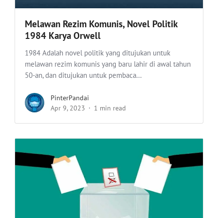
Melawan Rezim Komunis, Novel Politik
1984 Karya Orwell
1984 Adalah novel politik yang ditujukan untuk
melawan rezim komunis yang baru lahir di awal tahun
50-an, dan ditujukan untuk pembaca...
PinterPandai
Apr 9, 2023
1 min read