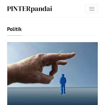
PINTERpandai
Politik