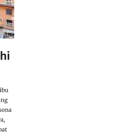
hi
ibu
ang
esona
a,
pat