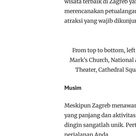
wisata terbaik di Zagreb y
merencanakan petualangan
atraksi yang wajib dikunj
From top to bottom, left 
Mark’s Church, National a
Theater, Cathedral Squ
Musim
Meskipun Zagreb menawan
yang panjang dan aktivita
dingin sangatlah unik. Pe
perjalanan Anda.