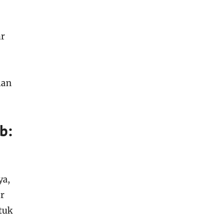
ar
lan
b:
ya,
r
tuk