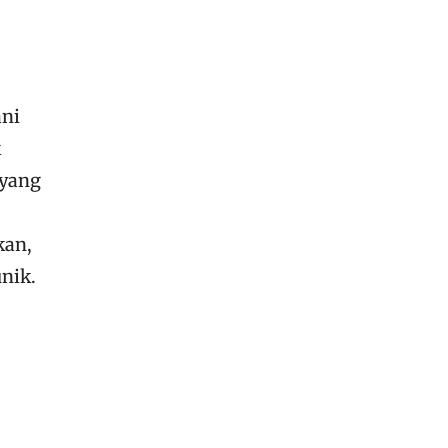
ani
k
 yang
kan,
nik.