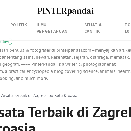
PINTERpandai
POLITIK
ILMU
SEHAT &
TO
PENGETAHUAN
CANTIK
10
ollow
alah penulis & fotografer di pinterpandai.com—menyajikan artike
ar tentang sains, hewan, kesehatan, sejarah, olahraga, memasak,
 geografi. ==== PinterPandai is a writer & photographer at
, a practical encyclopedia blog covering science, animals, health
 cooking, and much more.
Wisata Terbaik di Zagreb, Ibu Kota Kroasia
ata Terbaik di Zagre
roasia