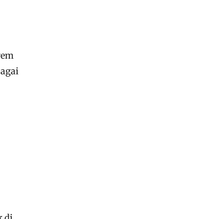
trem
agai
 di