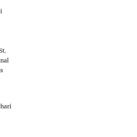
i
St.
onal
ns
hari