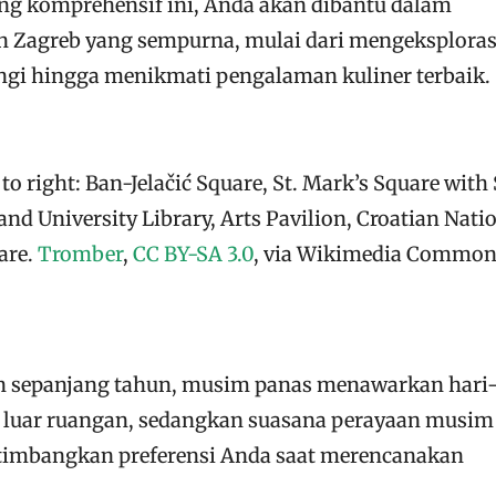
ang komprehensif ini, Anda akan dibantu dalam
 Zagreb yang sempurna, mulai dari mengeksploras
ungi hingga menikmati pengalaman kuliner terbaik.
to right: Ban-Jelačić Square, St. Mark’s Square with 
nd University Library, Arts Pavilion, Croatian Nati
are.
Tromber
,
CC BY-SA 3.0
, via Wikimedia Commo
 sepanjang tahun, musim panas menawarkan hari-
s luar ruangan, sedangkan suasana perayaan musim
rtimbangkan preferensi Anda saat merencanakan