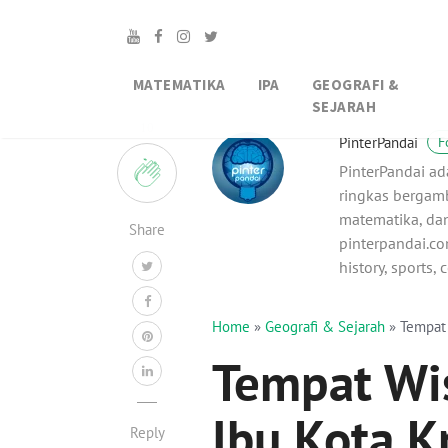
MATEMATIKA
IPA
GEOGRAFI &
SEJARAH
10
PinterPandai
F
PinterPandai ad
ringkas bergamb
matematika, dan
Share
pinterpandai.com
history, sports,
Home
»
Geografi & Sejarah
»
Tempat 
Tempat Wis
Ibu Kota K
Reply