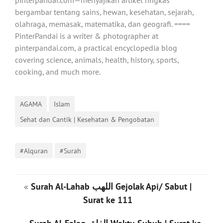
pinterpandai.com—menyajikan artikel ringkas
bergambar tentang sains, hewan, kesehatan, sejarah,
olahraga, memasak, matematika, dan geografi. ====
PinterPandai is a writer & photographer at
pinterpandai.com, a practical encyclopedia blog
covering science, animals, health, history, sports,
cooking, and much more.
AGAMA
Islam
Sehat dan Cantik | Kesehatan & Pengobatan
#Alquran
#Surah
«
Surah Al-Lahab اللهب‎‎ Gejolak Api/ Sabut |
Surat ke 111