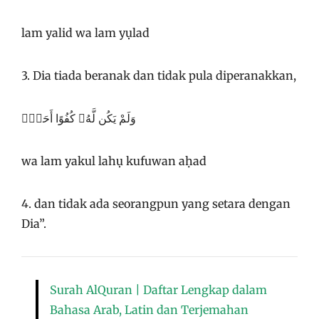
lam yalid wa lam yụlad
3. Dia tiada beranak dan tidak pula diperanakkan,
وَلَمْ يَكُن لَّهُۥ كُفُوًا أَحَدٌۢ
wa lam yakul lahụ kufuwan aḥad
4. dan tidak ada seorangpun yang setara dengan
Dia”.
Surah AlQuran | Daftar Lengkap dalam
Bahasa Arab, Latin dan Terjemahan