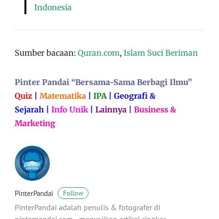
Indonesia
Sumber bacaan:
Quran.com
,
Islam Suci Beriman
Pinter Pandai “Bersama-Sama Berbagi Ilmu”
Quiz
|
Matematika
|
IPA
|
Geografi &
Sejarah
|
Info Unik
|
Lainnya
|
Business &
Marketing
PinterPandai
Follow
PinterPandai adalah penulis & fotografer di