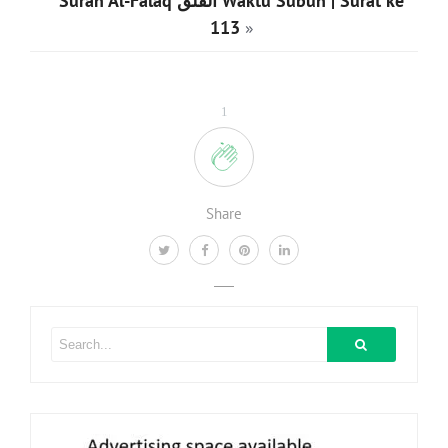
Surah Al-Falaq الفلق Waktu Subuh | Surat ke
113
»
1
Share