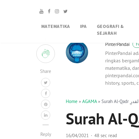
MATEMATIKA
IPA
GEOGRAFI &
SEJARAH
1
PinterPandai
F
PinterPandai ad
ringkas bergamb
matematika, dan
Share
pinterpandai.com
history, sports,
Home
»
AGAMA
»
Reply
16/04/2021
48 sec read