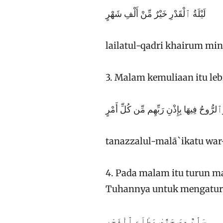
لَيْلَةُ ٱلْقَدْرِ خَيْرٌ مِّنْ أَلْفِ شَهْرٍ
lailatul-qadri khairum min 
3. Malam kemuliaan itu lebi
 وَٱلرُّوحُ فِيهَا بِإِذْنِ رَبِّهِم مِّن كُلِّ أَمْرٍ
tanazzalul-malā`ikatu war-
4. Pada malam itu turun ma
Tuhannya untuk mengatur 
سَلَٰمٌ هِىَ حَتَّىٰ مَطْلَعِ ٱلْفَجْرِ