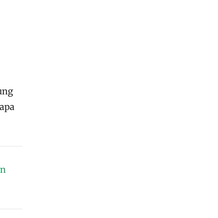
gung
 apa
an