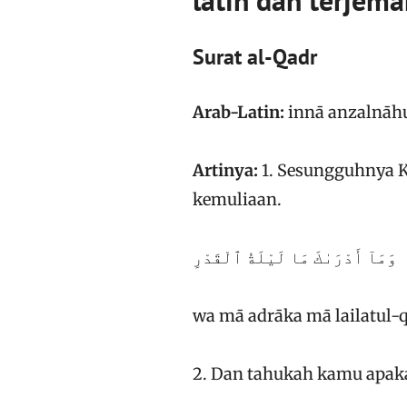
latin dan terjem
Surat al-Qadr
Arab-Latin:
innā anzalnāhu 
Artinya:
1. Sesungguhnya 
kemuliaan.
وَمَآ أَدْرَىٰكَ مَا لَيْلَةُ ٱلْقَدْرِ
wa mā adrāka mā lailatul-
2. Dan tahukah kamu apak