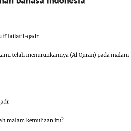
ahan bahasa Indonesia
fī lailatil-qadr
Kami telah menurunkannya (Al Quran) pada malam
qadr
ah malam kemuliaan itu?