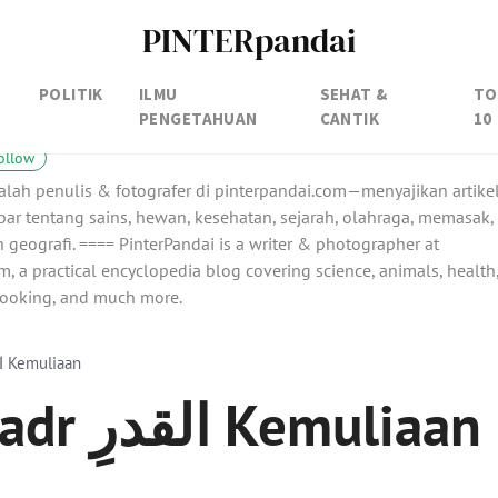
PINTERpandai
POLITIK
ILMU
SEHAT &
TO
PENGETAHUAN
CANTIK
10
ollow
alah penulis & fotografer di pinterpandai.com—menyajikan artike
ar tentang sains, hewan, kesehatan, sejarah, olahraga, memasak,
 geografi. ==== PinterPandai is a writer & photographer at
, a practical encyclopedia blog covering science, animals, health
 cooking, and much more.
Surah Al-Qadr القدرِ Kemuliaan
Surah Al-Qadr القدرِ Kemuliaan