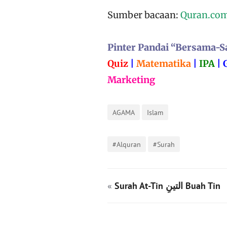
Sumber bacaan:
Quran.co
Pinter Pandai “Bersama-S
Quiz
|
Matematika
|
IPA
|
Marketing
AGAMA
Islam
#Alquran
#Surah
«
Surah At-Tin التينِ Buah Tin