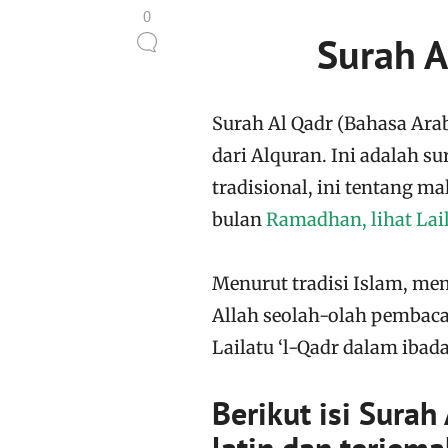
0
Surah Al Qadr (Bahasa Arab سورة القدر ‘Kemulian’ atau ‘Takdir’) adalah surah k
dari Alquran. Ini adalah su
tradisional, ini tentang m
bulan
Ramadhan, lihat Lail
Menurut tradisi Islam, me
Allah seolah-olah pembac
Lailatu ‘l-Qadr dalam ibad
Berikut isi Surah