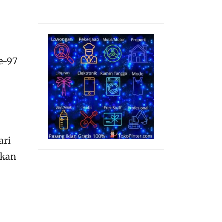
i
ari
skan