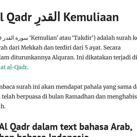
Surah Al Qadr القدرِ Kemuliaan
e-97
rah dari Mekkah dan terdiri dari 5 ayat. Secara
alam diturunkannya Alquran. Ini dikatakan terjadi d
at al-Qadr
.
mbaca surah ini akan mendapat pahala yang sama d
a telah berpuasa di bulan Ramadhan dan menghabi
ah.
 Al Qadr dalam text bahasa Arab,