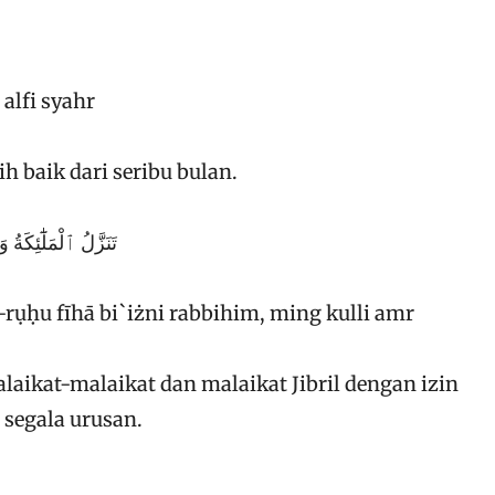
alfi syahr
h baik dari seribu bulan.
تَنَزَّلُ ٱلْمَلَٰٓئِكَةُ
rụḥu fīhā bi`iżni rabbihim, ming kulli amr
laikat-malaikat dan malaikat Jibril dengan izin
segala urusan.