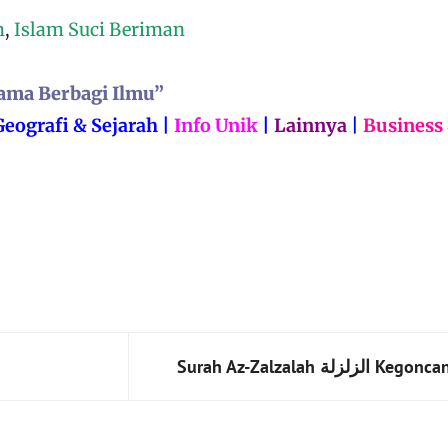
m
,
Islam Suci Beriman
ama Berbagi Ilmu”
Geografi & Sejarah
|
Info Unik
|
Lainnya
|
Business
Surah Az-Zalzalah الزلزلة‎‎