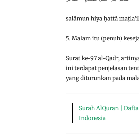
salāmun hiya ḥattā maṭla’il
5. Malam itu (penuh) keseja
Surat ke-97 al-Qadr, artin
ini terdapat penjelasan te
yang diturunkan pada mala
Surah AlQuran | Daft
Indonesia