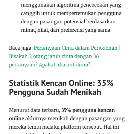
menggunakan algoritma pencocokan yang
canggih untuk mempertemukan pengguna
dengan pasangan potensial berdasarkan
minat, nilai, dan preferensi yang sama.
Baca juga:
Pertanyaan Cinta dalam Perjodohan |
Bisakah 2 orang jatuh cinta dengan 36
pertanyaan? Apakah dia untukmu?
Statistik Kencan Online: 35%
Pengguna Sudah Menikah
Menurut data terbaru,
35% pengguna kencan
online
akhirnya menikah dengan pasangan yang
mereka temui melalui platform tersebut. Hal ini