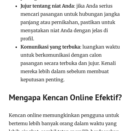
Jujur tentang niat Anda
: jika Anda serius
mencari pasangan untuk hubungan jangka
panjang atau pernikahan, pastikan untuk
menyatakan niat Anda dengan jelas di
profil.
Komunikasi yang terbuka
: luangkan waktu
untuk berkomunikasi dengan calon
pasangan secara terbuka dan jujur. Kenali
mereka lebih dalam sebelum membuat
keputusan penting.
Mengapa Kencan Online Efektif?
Kencan online memungkinkan pengguna untuk
bertemu lebih banyak orang dalam waktu yang