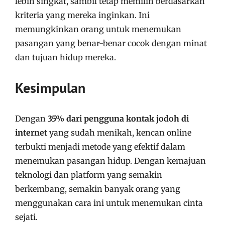
lebih singkat, sambil tetap memilih berdasarkan
kriteria yang mereka inginkan. Ini
memungkinkan orang untuk menemukan
pasangan yang benar-benar cocok dengan minat
dan tujuan hidup mereka.
Kesimpulan
Dengan
35% dari pengguna kontak jodoh di
internet
yang sudah menikah, kencan online
terbukti menjadi metode yang efektif dalam
menemukan pasangan hidup. Dengan kemajuan
teknologi dan platform yang semakin
berkembang, semakin banyak orang yang
menggunakan cara ini untuk menemukan cinta
sejati.