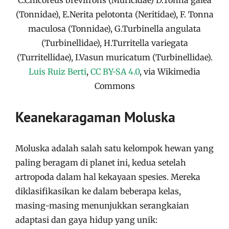
C.Chicoreus brevifrons (Muricidae) D.Tonna galea
(Tonnidae), E.Nerita pelotonta (Neritidae), F. Tonna
maculosa (Tonnidae), G.Turbinella angulata
(Turbinellidae), H.Turritella variegata
(Turritellidae), I.Vasun muricatum (Turbinellidae).
Luis Ruiz Berti
,
CC BY-SA 4.0
, via Wikimedia
Commons
Keanekaragaman Moluska
Moluska adalah salah satu kelompok hewan yang
paling beragam di planet ini, kedua setelah
artropoda dalam hal kekayaan spesies. Mereka
diklasifikasikan ke dalam beberapa kelas,
masing-masing menunjukkan serangkaian
adaptasi dan gaya hidup yang unik: