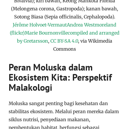
Bivalvia); kiri bawah, Keong Mahkota Florida
(Melongena corona, Gastropoda); kanan bawah,
Sotong Biasa (Sepia officinalis, Cephalopoda).
Jérôme Holvoet-VermautAndrea Westmoreland
(flickr)Marie Bournonvillecompiled and arranged
by Gretarsson
,
CC BY-SA 4.0
, via Wikimedia
Commons
Peran Moluska dalam
Ekosistem Kita: Perspektif
Malakologi
Moluska sangat penting bagi kesehatan dan
stabilitas ekosistem. Melalui peran mereka dalam
siklus nutrisi, penyediaan makanan,
pembentukan habitat, berfungsi sebagai