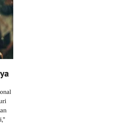
aya
ional
uri
kan
i,”