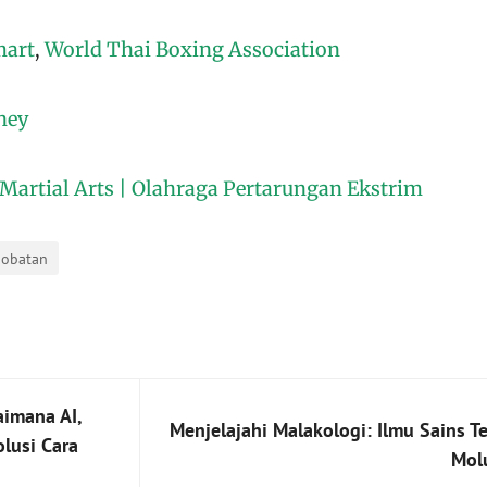
mart
,
World Thai Boxing Association
ney
Martial Arts | Olahraga Pertarungan Ekstrim
gobatan
imana AI,
Menjelajahi Malakologi: Ilmu Sains T
lusi Cara
Mol