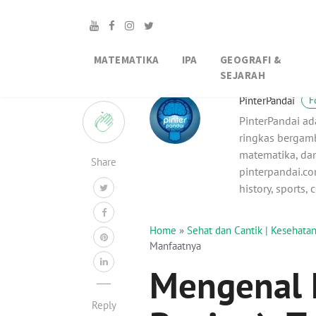
MATEMATIKA
IPA
GEOGRAFI &
SEJARAH
7
PinterPandai
F
PinterPandai ad
ringkas bergamb
matematika, dan
Share
pinterpandai.com
history, sports,
Home
»
Sehat dan Cantik | Kesehat
Manfaatnya
Mengenal 
Reply