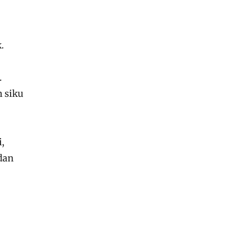
.
.
 siku​
,
dan