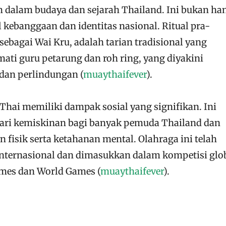
 dalam budaya dan sejarah Thailand. Ini bukan ha
l kebanggaan dan identitas nasional. Ritual pra-
sebagai Wai Kru, adalah tarian tradisional yang
ti guru petarung dan roh ring, yang diyakini
an perlindungan​
(
muaythaifever
)
​.
 Thai memiliki dampak sosial yang signifikan. Ini
dari kemiskinan bagi banyak pemuda Thailand dan
isik serta ketahanan mental. Olahraga ini telah
ternasional dan dimasukkan dalam kompetisi glo
ames dan World Games​
(
muaythaifever
)
​.