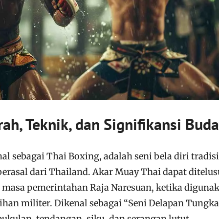
ah, Teknik, dan Signifikansi Bud
l sebagai Thai Boxing, adalah seni bela diri tradis
erasal dari Thailand. Akar Muay Thai dapat ditelus
a masa pemerintahan Raja Naresuan, ketika diguna
tihan militer. Dikenal sebagai “Seni Delapan Tungka
ulan, tendangan, siku, dan serangan lutut,