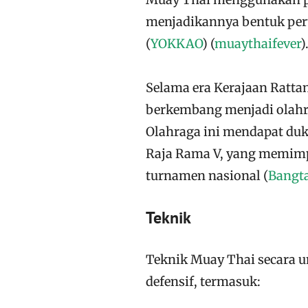
menjadikannya bentuk pert
(
YOKKAO
)
(
muaythaifever
)
​
Selama era Kerajaan Ratta
berkembang menjadi olahra
Olahraga ini mendapat duk
Raja Rama V, yang memimp
turnamen nasional​
(
Bangt
Teknik
Teknik Muay Thai secara u
defensif, termasuk: