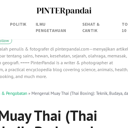
PINTERpandai
POLITIK
ILMU
SEHAT &
TO
PENGETAHUAN
CANTIK
10
ollow
alah penulis & fotografer di pinterpandai.com—menyajikan artike
ar tentang sains, hewan, kesehatan, sejarah, olahraga, memasak,
 geografi. ==== PinterPandai is a writer & photographer at
, a practical encyclopedia blog covering science, animals, health
 cooking, and much more.
an & Pengobatan
»
Mengenal Muay Thai (Thai Boxing): Teknik, Budaya, d
Muay Thai (Thai