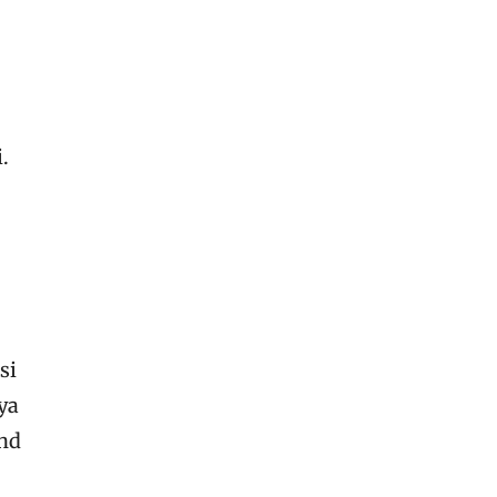
.
si
ya
and