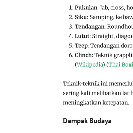
Pukulan
: Jab, cross, 
Siku
: Samping, ke baw
Tendangan
: Roundhou
Lutut
: Straight, diago
Teep
: Tendangan dor
Clinch
: Teknik grappl
(
Wikipedia
)
(
Thai Box
Teknik-teknik ini memerluk
sering kali melibatkan l
meningkatkan ketepatan.
Dampak Budaya