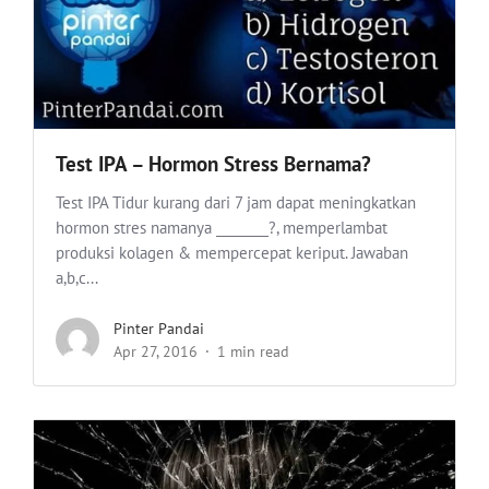
Test IPA – Hormon Stress Bernama?
Test IPA Tidur kurang dari 7 jam dapat meningkatkan
hormon stres namanya ________?, memperlambat
produksi kolagen & mempercepat keriput. Jawaban
a,b,c...
Pinter Pandai
Apr 27, 2016
1 min read