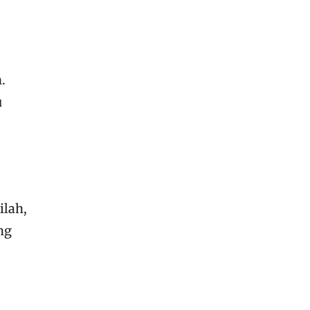
.
u
ilah,
ng