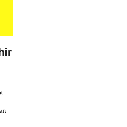
hir
at
uan