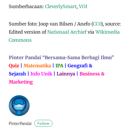
Sumberbacaan:
CleverlySmart
,
VOI
Sumber foto: Joop van Bilsen / Anefo (
CC0
), source:
Edited version of
Nationaal Archief
via
Wikimedia
Commons
Pinter Pandai “Bersama-Sama Berbagi Ilmu”
Quiz
|
Matematika
|
IPA
|
Geografi &
Sejarah
|
Info Unik
|
Lainnya
|
Business &
Marketing
PinterPandai
Follow