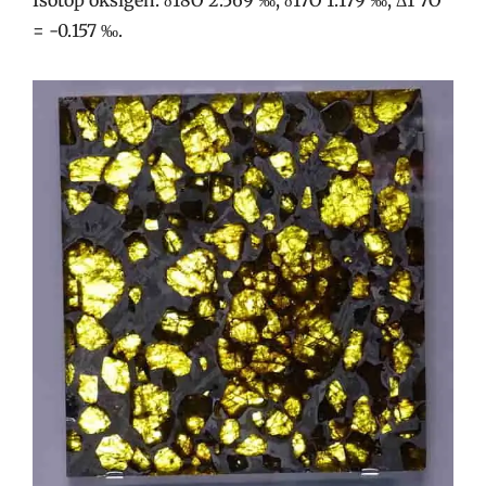
= -0.157 ‰.