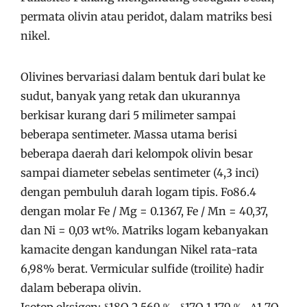
permata olivin atau peridot, dalam matriks besi
nikel.
Olivines bervariasi dalam bentuk dari bulat ke
sudut, banyak yang retak dan ukurannya
berkisar kurang dari 5 milimeter sampai
beberapa sentimeter. Massa utama berisi
beberapa daerah dari kelompok olivin besar
sampai diameter sebelas sentimeter (4,3 inci)
dengan pembuluh darah logam tipis. Fo86.4
dengan molar Fe / Mg = 0.1367, Fe / Mn = 40,37,
dan Ni = 0,03 wt%. Matriks logam kebanyakan
kamacite dengan kandungan Nikel rata-rata
6,98% berat. Vermicular sulfide (troilite) hadir
dalam beberapa olivin.
Isotop oksigen: δ18O 2.569 ‰, δ17O 1.179 ‰, Δ1 7O