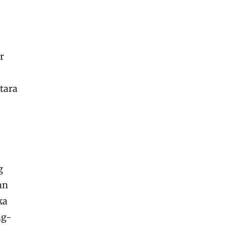
r
tara
g
an
ka
ng-