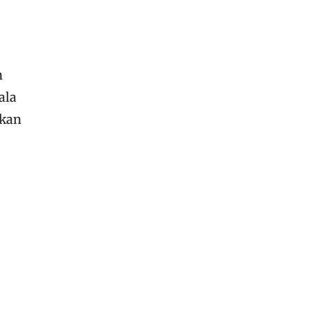
n
ala
pkan