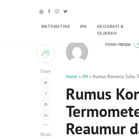
MATEMATIKA
IPA
GEOGRAFI &
SEJARAH
2
Pinter Pandai
Share
Home
»
IPA
»
Rumus Konversi Suhu Te
Rumus Kon
Termometer
Reaumur d
Reply