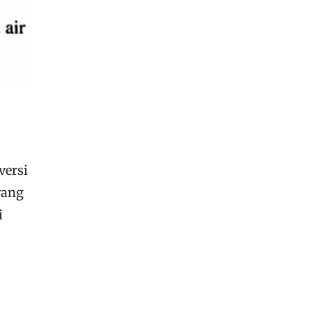
versi
yang
i