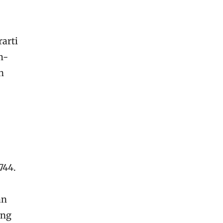
arti
m-
h
744.
an
ung