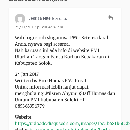
Jessica Nite
Berkata:
25/01/2017 pukul 4:26 pm
Wah bagus nih slogannya PMI: Setetes darah
Anda, nyawa bagi sesama.
Nah barusan ini ada info di website PMI:
Ulurkan Tangan Bantu Korban Kebakaran di
Kabupaten Solok.
24 Jan 2017
Written by Biro Humas PMI Pusat
Untuk informasi lebih lanjut dapat
menghubungi:Misren Ahyuni (Staff Humas dan
Umum PMI Kabupaten Solok) HP:
085363356779
Website:
https://uploads.disquscdn.com/images/1bc2b681b662
ebsite:
http://www.pmi.or.id/index.php/berita-