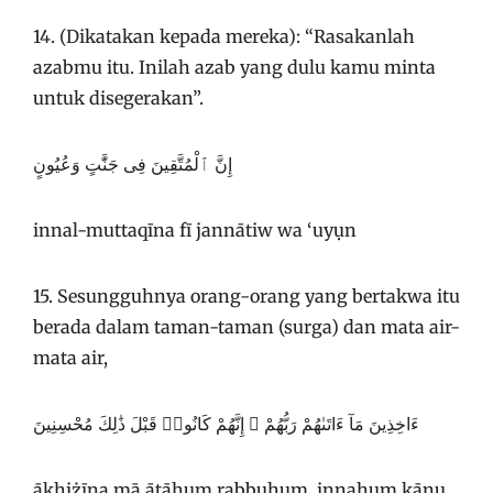
14. (Dikatakan kepada mereka): “Rasakanlah
azabmu itu. Inilah azab yang dulu kamu minta
untuk disegerakan”.
إِنَّ ٱلْمُتَّقِينَ فِى جَنَّٰتٍ وَعُيُونٍ
innal-muttaqīna fī jannātiw wa ‘uyụn
15. Sesungguhnya orang-orang yang bertakwa itu
berada dalam taman-taman (surga) dan mata air-
mata air,
ءَاخِذِينَ مَآ ءَاتَىٰهُمْ رَبُّهُمْ ۚ إِنَّهُمْ كَانُوا۟ قَبْلَ ذَٰلِكَ مُحْسِنِينَ
ākhiżīna mā ātāhum rabbuhum, innahum kānụ