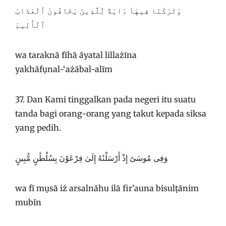
وَتَرَكْنَا فِيهَآ ءَايَةً لِّلَّذِينَ يَخَافُونَ ٱلْعَذَابَ
ٱلْأَلِيمَ
wa taraknā fīhā āyatal lillażīna
yakhāfụnal-‘ażābal-alīm
37. Dan Kami tinggalkan pada negeri itu suatu
tanda bagi orang-orang yang takut kepada siksa
yang pedih.
وَفِى مُوسَىٰٓ إِذْ أَرْسَلْنَٰهُ إِلَىٰ فِرْعَوْنَ بِسُلْطَٰنٍ مُّبِينٍ
wa fī mụsā iż arsalnāhu ilā fir’auna bisulṭānim
mubīn