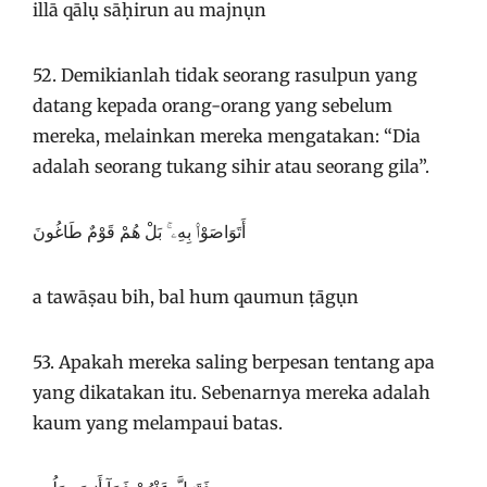
illā qālụ sāḥirun au majnụn
52. Demikianlah tidak seorang rasulpun yang
datang kepada orang-orang yang sebelum
mereka, melainkan mereka mengatakan: “Dia
adalah seorang tukang sihir atau seorang gila”.
أَتَوَاصَوْا۟ بِهِۦ ۚ بَلْ هُمْ قَوْمٌ طَاغُونَ
a tawāṣau bih, bal hum qaumun ṭāgụn
53. Apakah mereka saling berpesan tentang apa
yang dikatakan itu. Sebenarnya mereka adalah
kaum yang melampaui batas.