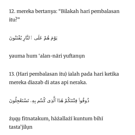
12. mereka bertanya: “Bilakah hari pembalasan
itu?”
يَوْمَ هُمْ عَلَى ٱلنَّارِ يُفْتَنُونَ
yauma hum ‘alan-nāri yuftanụn
13. (Hari pembalasan itu) ialah pada hari ketika
mereka diazab di atas api neraka.
ذُوقُوا۟ فِتْنَتَكُمْ هَٰذَا ٱلَّذِى كُنتُم بِهِۦ تَسْتَعْجِلُونَ
żụqụ fitnatakum, hāżallażī kuntum bihī
tasta’jilụn