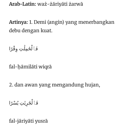
Arab-Latin:
waż-żāriyāti żarwā
Artinya:
1. Demi (angin) yang menerbangkan
debu dengan kuat.
فَٱلْحَٰمِلَٰتِ وِقْرًا
fal-ḥāmilāti wiqrā
2. dan awan yang mengandung hujan,
فَٱلْجَٰرِيَٰتِ يُسْرًا
fal-jāriyāti yusrā