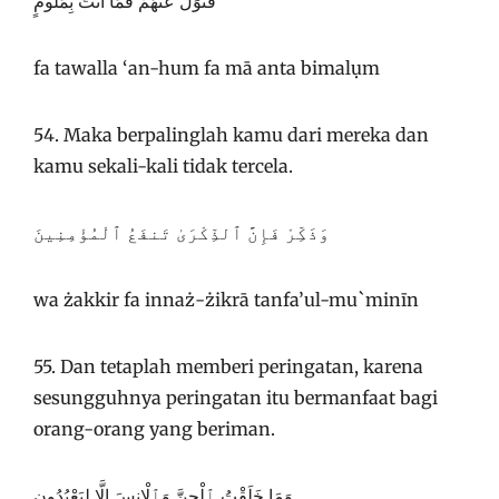
فَتَوَلَّ عَنْهُمْ فَمَآ أَنتَ بِمَلُومٍ
fa tawalla ‘an-hum fa mā anta bimalụm
54. Maka berpalinglah kamu dari mereka dan
kamu sekali-kali tidak tercela.
وَذَكِّرْ فَإِنَّ ٱلذِّكْرَىٰ تَنفَعُ ٱلْمُؤْمِنِينَ
wa żakkir fa innaż-żikrā tanfa’ul-mu`minīn
55. Dan tetaplah memberi peringatan, karena
sesungguhnya peringatan itu bermanfaat bagi
orang-orang yang beriman.
وَمَا خَلَقْتُ ٱلْجِنَّ وَٱلْإِنسَ إِلَّا لِيَعْبُدُونِ