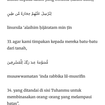
لِنُرْسِلَ عَلَيْهِمْ حِجَارَةً مِّن طِينٍ
linursila ‘alaihim ḥijāratam min ṭīn
33. agar kami timpakan kepada mereka batu-batu
dari tanah,
مُّسَوَّمَةً عِندَ رَبِّكَ لِلْمُسْرِفِينَ
musawwamatan ‘inda rabbika lil-musrifīn
34. yang ditandai di sisi Tuhanmu untuk
membinasakan orang-orang yang melampaui
batas”.