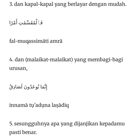
3. dan kapal-kapal yang berlayar dengan mudah.
فَٱلْمُقَسِّمَٰتِ أَمْرًا
fal-muqassimāti amrā
4. dan (malaikat-malaikat) yang membagi-bagi
urusan,
إِنَّمَا تُوعَدُونَ لَصَادِقٌ
innamā tụ’adụna laṣādiq
5. sesungguhnya apa yang dijanjikan kepadamu
pasti benar.