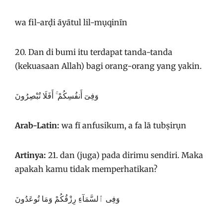
wa fil-arḍi āyātul lil-mụqinīn
20. Dan di bumi itu terdapat tanda-tanda
(kekuasaan Allah) bagi orang-orang yang yakin.
وَفِىٓ أَنفُسِكُمْ ۚ أَفَلَا تُبْصِرُونَ
Arab-Latin:
wa fī anfusikum, a fa lā tubṣirụn
Artinya:
21. dan (juga) pada dirimu sendiri. Maka
apakah kamu tidak memperhatikan?
وَفِى ٱلسَّمَآءِ رِزْقُكُمْ وَمَا تُوعَدُونَ