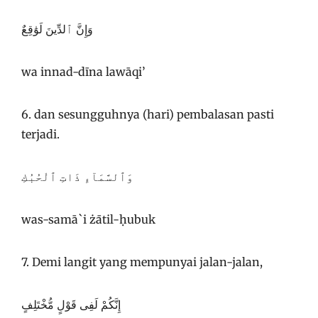
وَإِنَّ ٱلدِّينَ لَوَٰقِعٌ
wa innad-dīna lawāqi’
6. dan sesungguhnya (hari) pembalasan pasti
terjadi.
وَٱلسَّمَآءِ ذَاتِ ٱلْحُبُكِ
was-samā`i żātil-ḥubuk
7. Demi langit yang mempunyai jalan-jalan,
إِنَّكُمْ لَفِى قَوْلٍ مُّخْتَلِفٍ