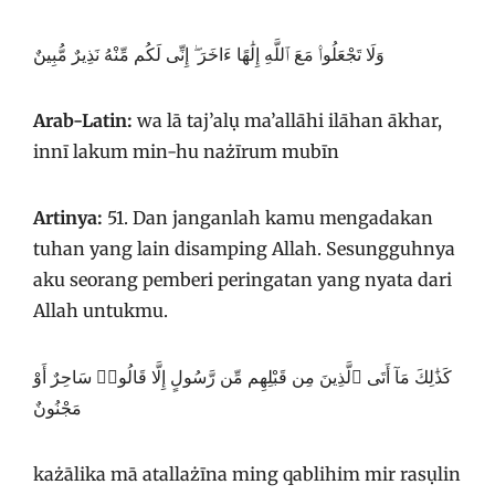
وَلَا تَجْعَلُوا۟ مَعَ ٱللَّهِ إِلَٰهًا ءَاخَرَ ۖ إِنِّى لَكُم مِّنْهُ نَذِيرٌ مُّبِينٌ
Arab-Latin:
wa lā taj’alụ ma’allāhi ilāhan ākhar,
innī lakum min-hu nażīrum mubīn
Artinya:
51. Dan janganlah kamu mengadakan
tuhan yang lain disamping Allah. Sesungguhnya
aku seorang pemberi peringatan yang nyata dari
Allah untukmu.
كَذَٰلِكَ مَآ أَتَى ٱلَّذِينَ مِن قَبْلِهِم مِّن رَّسُولٍ إِلَّا قَالُوا۟ سَاحِرٌ أَوْ
مَجْنُونٌ
każālika mā atallażīna ming qablihim mir rasụlin