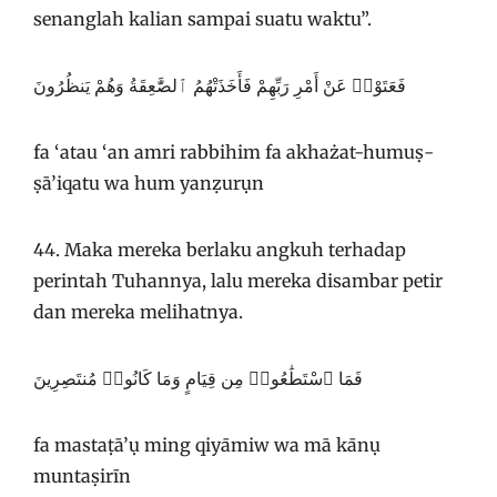
senanglah kalian sampai suatu waktu”.
فَعَتَوْا۟ عَنْ أَمْرِ رَبِّهِمْ فَأَخَذَتْهُمُ ٱلصَّٰعِقَةُ وَهُمْ يَنظُرُونَ
fa ‘atau ‘an amri rabbihim fa akhażat-humuṣ-
ṣā’iqatu wa hum yanẓurụn
44. Maka mereka berlaku angkuh terhadap
perintah Tuhannya, lalu mereka disambar petir
dan mereka melihatnya.
فَمَا ٱسْتَطَٰعُوا۟ مِن قِيَامٍ وَمَا كَانُوا۟ مُنتَصِرِينَ
fa mastaṭā’ụ ming qiyāmiw wa mā kānụ
muntaṣirīn