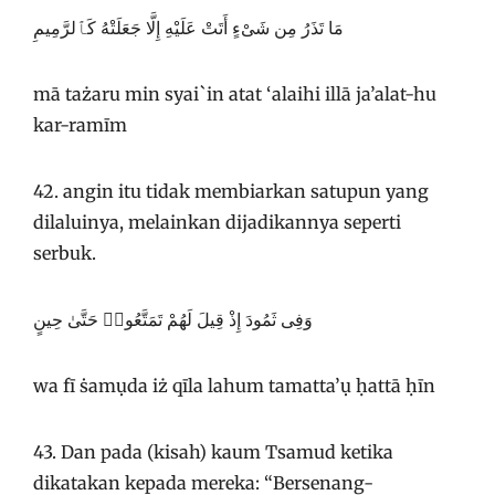
مَا تَذَرُ مِن شَىْءٍ أَتَتْ عَلَيْهِ إِلَّا جَعَلَتْهُ كَٱلرَّمِيمِ
mā tażaru min syai`in atat ‘alaihi illā ja’alat-hu
kar-ramīm
42. angin itu tidak membiarkan satupun yang
dilaluinya, melainkan dijadikannya seperti
serbuk.
وَفِى ثَمُودَ إِذْ قِيلَ لَهُمْ تَمَتَّعُوا۟ حَتَّىٰ حِينٍ
wa fī ṡamụda iż qīla lahum tamatta’ụ ḥattā ḥīn
43. Dan pada (kisah) kaum Tsamud ketika
dikatakan kepada mereka: “Bersenang-