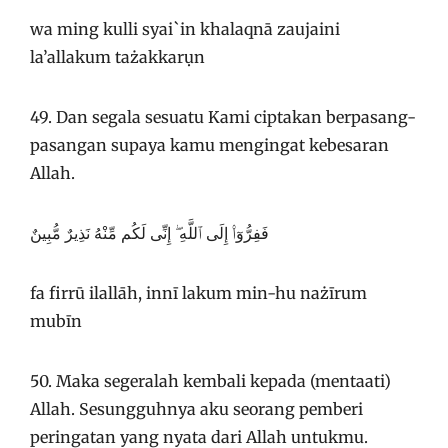
wa ming kulli syai`in khalaqnā zaujaini
la’allakum tażakkarụn
49. Dan segala sesuatu Kami ciptakan berpasang-
pasangan supaya kamu mengingat kebesaran
Allah.
فَفِرُّوٓا۟ إِلَى ٱللَّهِ ۖ إِنِّى لَكُم مِّنْهُ نَذِيرٌ مُّبِينٌ
fa firrū ilallāh, innī lakum min-hu nażīrum
mubīn
50. Maka segeralah kembali kepada (mentaati)
Allah. Sesungguhnya aku seorang pemberi
peringatan yang nyata dari Allah untukmu.