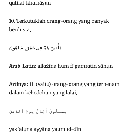
qutilal-kharrāṣụn
10. Terkutuklah orang-orang yang banyak
berdusta,
ٱلَّذِينَ هُمْ فِى غَمْرَةٍ سَاهُونَ
Arab-Latin:
allażīna hum fī gamratin sāhụn
Artinya:
11. (yaitu) orang-orang yang terbenam
dalam kebodohan yang lalai,
يَسْـَٔلُونَ أَيَّانَ يَوْمُ ٱلدِّينِ
yas`alụna ayyāna yaumud-dīn