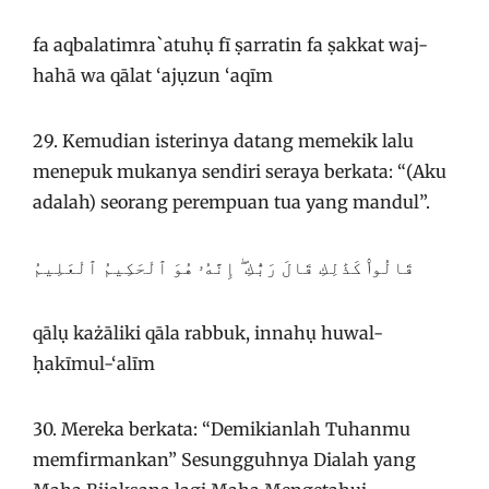
fa aqbalatimra`atuhụ fī ṣarratin fa ṣakkat waj-
hahā wa qālat ‘ajụzun ‘aqīm
29. Kemudian isterinya datang memekik lalu
menepuk mukanya sendiri seraya berkata: “(Aku
adalah) seorang perempuan tua yang mandul”.
قَالُوا۟ كَذَٰلِكِ قَالَ رَبُّكِ ۖ إِنَّهُۥ هُوَ ٱلْحَكِيمُ ٱلْعَلِيمُ
qālụ każāliki qāla rabbuk, innahụ huwal-
ḥakīmul-‘alīm
30. Mereka berkata: “Demikianlah Tuhanmu
memfirmankan” Sesungguhnya Dialah yang