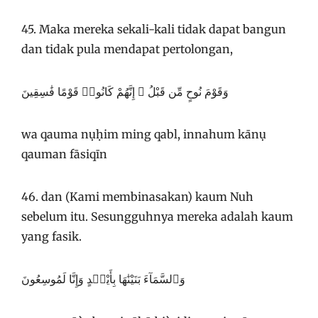
45. Maka mereka sekali-kali tidak dapat bangun
dan tidak pula mendapat pertolongan,
وَقَوْمَ نُوحٍ مِّن قَبْلُ ۖ إِنَّهُمْ كَانُوا۟ قَوْمًا فَٰسِقِينَ
wa qauma nụḥim ming qabl, innahum kānụ
qauman fāsiqīn
46. dan (Kami membinasakan) kaum Nuh
sebelum itu. Sesungguhnya mereka adalah kaum
yang fasik.
وَٱلسَّمَآءَ بَنَيْنَٰهَا بِأَيْي۟دٍ وَإِنَّا لَمُوسِعُونَ