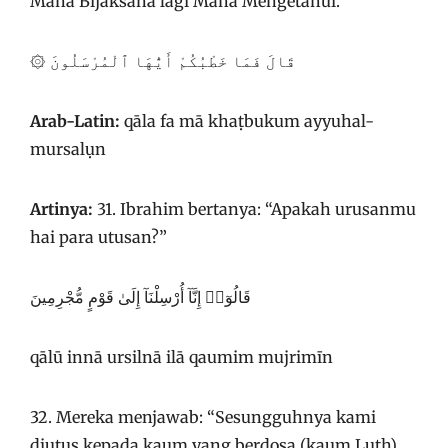
Maha Bijaksana lagi Maha Mengetahui.
۞ قَالَ فَمَا خَطْبُكُمْ أَيُّهَا ٱلْمُرْسَلُونَ
Arab-Latin:
qāla fa mā khaṭbukum ayyuhal-
mursalụn
Artinya:
31. Ibrahim bertanya: “Apakah urusanmu
hai para utusan?”
قَالُوٓا۟ إِنَّآ أُرْسِلْنَآ إِلَىٰ قَوْمٍ مُّجْرِمِينَ
qālū innā ursilnā ilā qaumim mujrimīn
32. Mereka menjawab: “Sesungguhnya kami
diutus kepada kaum yang berdosa (kaum Luth),