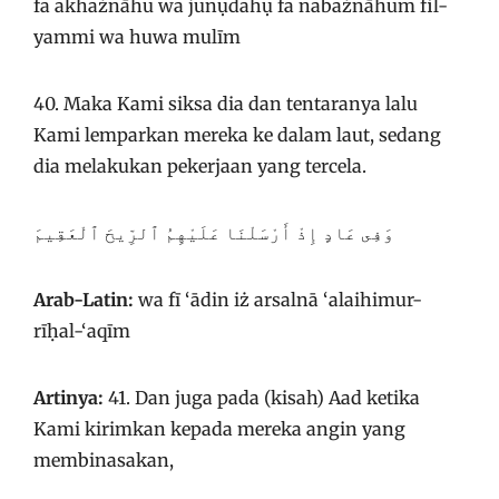
fa akhażnāhu wa junụdahụ fa nabażnāhum fil-
yammi wa huwa mulīm
40. Maka Kami siksa dia dan tentaranya lalu
Kami lemparkan mereka ke dalam laut, sedang
dia melakukan pekerjaan yang tercela.
وَفِى عَادٍ إِذْ أَرْسَلْنَا عَلَيْهِمُ ٱلرِّيحَ ٱلْعَقِيمَ
Arab-Latin:
wa fī ‘ādin iż arsalnā ‘alaihimur-
rīḥal-‘aqīm
Artinya:
41. Dan juga pada (kisah) Aad ketika
Kami kirimkan kepada mereka angin yang
membinasakan,