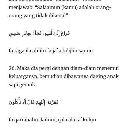
menjawab: “Salaamun (kamu) adalah orang-
orang yang tidak dikenal”.
فَرَاغَ إِلَىٰٓ أَهْلِهِۦ فَجَآءَ بِعِجْلٍ سَمِينٍ
fa rāga ilā ahlihī fa jā`a bi’ijlin samīn
26. Maka dia pergi dengan diam-diam menemui
keluarganya, kemudian dibawanya daging anak
sapi gemuk.
فَقَرَّبَهُۥٓ إِلَيْهِمْ قَالَ أَلَا تَأْكُلُونَ
fa qarrabahū ilaihim, qāla alā ta`kulụn