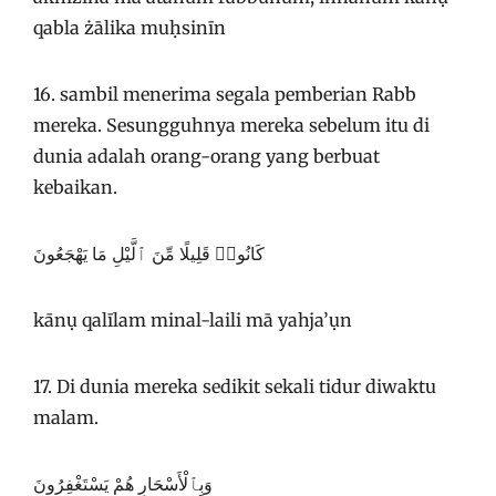
qabla żālika muḥsinīn
16. sambil menerima segala pemberian Rabb
mereka. Sesungguhnya mereka sebelum itu di
dunia adalah orang-orang yang berbuat
kebaikan.
كَانُوا۟ قَلِيلًا مِّنَ ٱلَّيْلِ مَا يَهْجَعُونَ
kānụ qalīlam minal-laili mā yahja’ụn
17. Di dunia mereka sedikit sekali tidur diwaktu
malam.
وَبِٱلْأَسْحَارِ هُمْ يَسْتَغْفِرُونَ