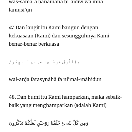
was-samā`a banaināhā bi`aidiw wa innā
lamụsi’ụn
47. Dan langit itu Kami bangun dengan
kekuasaan (Kami) dan sesungguhnya Kami
benar-benar berkuasa
وَٱلْأَرْضَ فَرَشْنَٰهَا فَنِعْمَ ٱلْمَٰهِدُونَ
wal-arḍa farasynāhā fa ni’mal-māhidụn
48. Dan bumi itu Kami hamparkan, maka sebaik-
baik yang menghamparkan (adalah Kami).
وَمِن كُلِّ شَىْءٍ خَلَقْنَا زَوْجَيْنِ لَعَلَّكُمْ تَذَكَّرُونَ