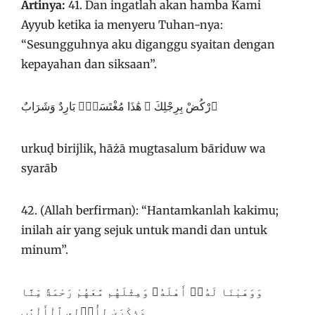
Artinya:
41. Dan ingatlah akan hamba Kami
Ayyub ketika ia menyeru Tuhan-nya:
“Sesungguhnya aku diganggu syaitan dengan
kepayahan dan siksaan”.
ٱرْكُضْ بِرِجْلِكَ ۖ هَٰذَا مُغْتَسَلٌۢ بَارِدٌ وَشَرَابٌ
urkuḍ birijlik, hāżā mugtasalum bāriduw wa
syarāb
42. (Allah berfirman): “Hantamkanlah kakimu;
inilah air yang sejuk untuk mandi dan untuk
minum”.
وَوَهَبْنَا لَهُۥٓ أَهْلَهُۥ وَمِثْلَهُم مَّعَهُمْ رَحْمَةً مِّنَّا
وَذِكْرَىٰ لِأُو۟لِى ٱلْأَلْبَٰبِ