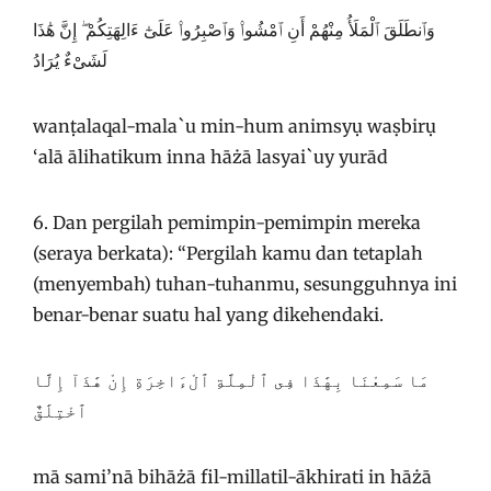
وَٱنطَلَقَ ٱلْمَلَأُ مِنْهُمْ أَنِ ٱمْشُوا۟ وَٱصْبِرُوا۟ عَلَىٰٓ ءَالِهَتِكُمْ ۖ إِنَّ هَٰذَا
لَشَىْءٌ يُرَادُ
wanṭalaqal-mala`u min-hum animsyụ waṣbirụ
‘alā ālihatikum inna hāżā lasyai`uy yurād
6. Dan pergilah pemimpin-pemimpin mereka
(seraya berkata): “Pergilah kamu dan tetaplah
(menyembah) tuhan-tuhanmu, sesungguhnya ini
benar-benar suatu hal yang dikehendaki.
مَا سَمِعْنَا بِهَٰذَا فِى ٱلْمِلَّةِ ٱلْءَاخِرَةِ إِنْ هَٰذَآ إِلَّا
ٱخْتِلَٰقٌ
mā sami’nā bihāżā fil-millatil-ākhirati in hāżā