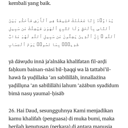
kembali yang baik.
يَٰدَاوُۥدُ إِنَّا جَعَلْنَٰكَ خَلِيفَةً فِى ٱلْأَرْضِ فَٱحْكُم بَيْنَ
ٱلنَّاسِ بِٱلْحَقِّ وَلَا تَتَّبِعِ ٱلْهَوَىٰ فَيُضِلَّكَ عَن سَبِيلِ
ٱللَّهِ ۚ إِنَّ ٱلَّذِينَ يَضِلُّونَ عَن سَبِيلِ ٱللَّهِ لَهُمْ عَذَابٌ
شَدِيدٌۢ بِمَا نَسُوا۟ يَوْمَ ٱلْحِسَابِ
yā dāwụdu innā ja’alnāka khalīfatan fil-arḍi
faḥkum bainan-nāsi bil-ḥaqqi wa lā tattabi’il-
hawā fa yuḍillaka ‘an sabīlillāh, innallażīna
yaḍillụna ‘an sabīlillāhi lahum ‘ażābun syadīdum
bimā nasụ yaumal-ḥisāb
26. Hai Daud, sesungguhnya Kami menjadikan
kamu khalifah (penguasa) di muka bumi, maka
berilah keputusan (perkara) di antara manusia