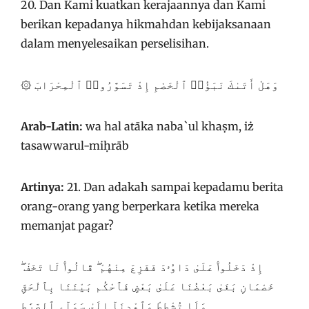
20. Dan Kami kuatkan kerajaannya dan Kami
berikan kepadanya hikmahdan kebijaksanaan
dalam menyelesaikan perselisihan.
۞ وَهَلْ أَتَىٰكَ نَبَؤُا۟ ٱلْخَصْمِ إِذْ تَسَوَّرُوا۟ ٱلْمِحْرَابَ
Arab-Latin:
wa hal atāka naba`ul khaṣm, iż
tasawwarul-miḥrāb
Artinya:
21. Dan adakah sampai kepadamu berita
orang-orang yang berperkara ketika mereka
memanjat pagar?
إِذْ دَخَلُوا۟ عَلَىٰ دَاوُۥدَ فَفَزِعَ مِنْهُمْ ۖ قَالُوا۟ لَا تَخَفْ ۖ
خَصْمَانِ بَغَىٰ بَعْضُنَا عَلَىٰ بَعْضٍ فَٱحْكُم بَيْنَنَا بِٱلْحَقِّ
وَلَا تُشْطِطْ وَٱهْدِنَآ إِلَىٰ سَوَآءِ ٱلصِّرَٰطِ