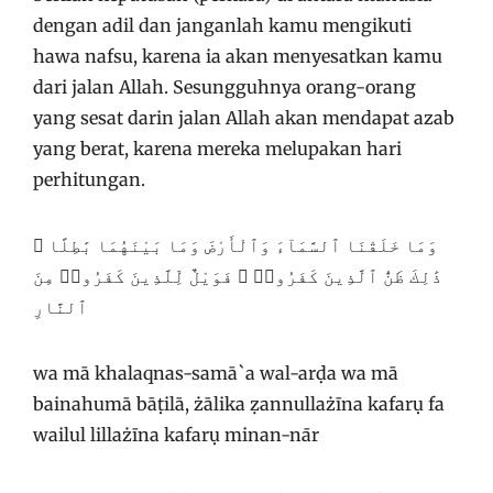
dengan adil dan janganlah kamu mengikuti
hawa nafsu, karena ia akan menyesatkan kamu
dari jalan Allah. Sesungguhnya orang-orang
yang sesat darin jalan Allah akan mendapat azab
yang berat, karena mereka melupakan hari
perhitungan.
وَمَا خَلَقْنَا ٱلسَّمَآءَ وَٱلْأَرْضَ وَمَا بَيْنَهُمَا بَٰطِلًا ۚ
ذَٰلِكَ ظَنُّ ٱلَّذِينَ كَفَرُوا۟ ۚ فَوَيْلٌ لِّلَّذِينَ كَفَرُوا۟ مِنَ
ٱلنَّارِ
wa mā khalaqnas-samā`a wal-arḍa wa mā
bainahumā bāṭilā, żālika ẓannullażīna kafarụ fa
wailul lillażīna kafarụ minan-nār