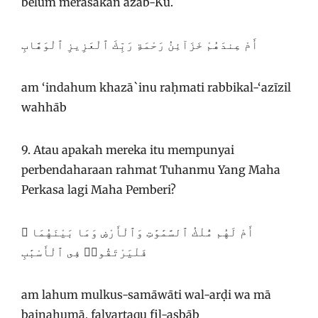
belum merasakan azab-Ku.
أَمْ عِندَهُمْ خَزَآئِنُ رَحْمَةِ رَبِّكَ ٱلْعَزِيزِ ٱلْوَهَّابِ
am ‘indahum khazā`inu raḥmati rabbikal-‘azīzil
wahhāb
9. Atau apakah mereka itu mempunyai
perbendaharaan rahmat Tuhanmu Yang Maha
Perkasa lagi Maha Pemberi?
أَمْ لَهُم مُّلْكُ ٱلسَّمَٰوَٰتِ وَٱلْأَرْضِ وَمَا بَيْنَهُمَا ۖ
فَلْيَرْتَقُوا۟ فِى ٱلْأَسْبَٰبِ
am lahum mulkus-samāwāti wal-arḍi wa mā
bainahumā, falyartaqụ fil-asbāb