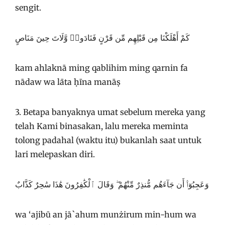
sengit.
كَمْ أَهْلَكْنَا مِن قَبْلِهِم مِّن قَرْنٍ فَنَادَوا۟ وَّلَاتَ حِينَ مَنَاصٍ
kam ahlaknā ming qablihim ming qarnin fa
nādaw wa lāta ḥīna manāṣ
3. Betapa banyaknya umat sebelum mereka yang
telah Kami binasakan, lalu mereka meminta
tolong padahal (waktu itu) bukanlah saat untuk
lari melepaskan diri.
وَعَجِبُوٓا۟ أَن جَآءَهُم مُّنذِرٌ مِّنْهُمْ ۖ وَقَالَ ٱلْكَٰفِرُونَ هَٰذَا سَٰحِرٌ كَذَّابٌ
wa ‘ajibū an jā`ahum munżirum min-hum wa