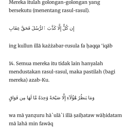
Mereka itulah golongan-golongan yang
bersekutu (menentang rasul-rasul).
إِن كُلٌّ إِلَّا كَذَّبَ ٱلرُّسُلَ فَحَقَّ عِقَابِ
ing kullun illā każżabar-rusula fa ḥaqqa ‘iqāb
14. Semua mereka itu tidak lain hanyalah
mendustakan rasul-rasul, maka pastilah (bagi
mereka) azab-Ku.
وَمَا يَنظُرُ هَٰٓؤُلَآءِ إِلَّا صَيْحَةً وَٰحِدَةً مَّا لَهَا مِن فَوَاقٍ
wa mā yanẓuru hā`ulā`i illā ṣaiḥataw wāḥidatam
mā lahā min fawāq