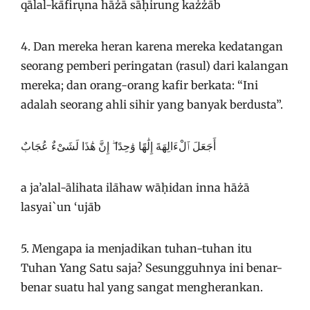
qālal-kāfirụna hāżā sāḥirung każżāb
4. Dan mereka heran karena mereka kedatangan
seorang pemberi peringatan (rasul) dari kalangan
mereka; dan orang-orang kafir berkata: “Ini
adalah seorang ahli sihir yang banyak berdusta”.
أَجَعَلَ ٱلْءَالِهَةَ إِلَٰهًا وَٰحِدًا ۖ إِنَّ هَٰذَا لَشَىْءٌ عُجَابٌ
a ja’alal-ālihata ilāhaw wāḥidan inna hāżā
lasyai`un ‘ujāb
5. Mengapa ia menjadikan tuhan-tuhan itu
Tuhan Yang Satu saja? Sesungguhnya ini benar-
benar suatu hal yang sangat mengherankan.