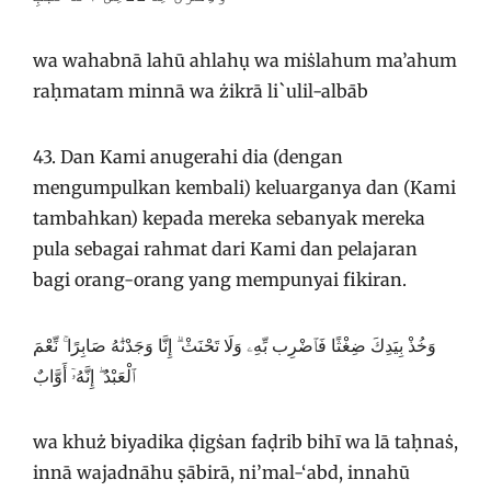
wa wahabnā lahū ahlahụ wa miṡlahum ma’ahum
raḥmatam minnā wa żikrā li`ulil-albāb
43. Dan Kami anugerahi dia (dengan
mengumpulkan kembali) keluarganya dan (Kami
tambahkan) kepada mereka sebanyak mereka
pula sebagai rahmat dari Kami dan pelajaran
bagi orang-orang yang mempunyai fikiran.
وَخُذْ بِيَدِكَ ضِغْثًا فَٱضْرِب بِّهِۦ وَلَا تَحْنَثْ ۗ إِنَّا وَجَدْنَٰهُ صَابِرًا ۚ نِّعْمَ
ٱلْعَبْدُ ۖ إِنَّهُۥٓ أَوَّابٌ
wa khuż biyadika ḍigṡan faḍrib bihī wa lā taḥnaṡ,
innā wajadnāhu ṣābirā, ni’mal-‘abd, innahū