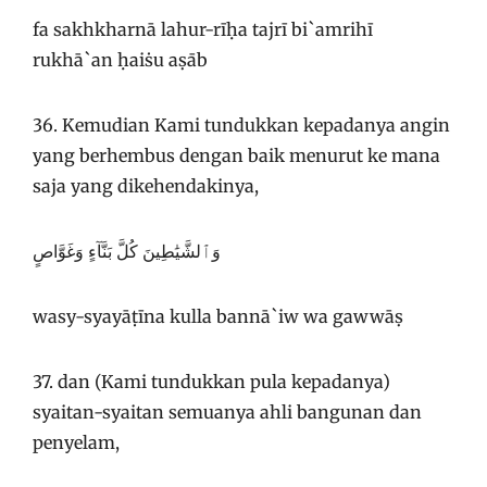
fa sakhkharnā lahur-rīḥa tajrī bi`amrihī
rukhā`an ḥaiṡu aṣāb
36. Kemudian Kami tundukkan kepadanya angin
yang berhembus dengan baik menurut ke mana
saja yang dikehendakinya,
وَٱلشَّيَٰطِينَ كُلَّ بَنَّآءٍ وَغَوَّاصٍ
wasy-syayāṭīna kulla bannā`iw wa gawwāṣ
37. dan (Kami tundukkan pula kepadanya)
syaitan-syaitan semuanya ahli bangunan dan
penyelam,