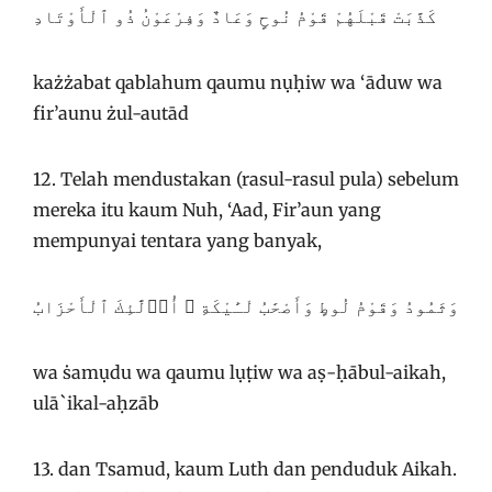
كَذَّبَتْ قَبْلَهُمْ قَوْمُ نُوحٍ وَعَادٌ وَفِرْعَوْنُ ذُو ٱلْأَوْتَادِ
każżabat qablahum qaumu nụḥiw wa ‘āduw wa
fir’aunu żul-autād
12. Telah mendustakan (rasul-rasul pula) sebelum
mereka itu kaum Nuh, ‘Aad, Fir’aun yang
mempunyai tentara yang banyak,
وَثَمُودُ وَقَوْمُ لُوطٍ وَأَصْحَٰبُ لْـَٔيْكَةِ ۚ أُو۟لَٰٓئِكَ ٱلْأَحْزَابُ
wa ṡamụdu wa qaumu lụṭiw wa aṣ-ḥābul-aikah,
ulā`ikal-aḥzāb
13. dan Tsamud, kaum Luth dan penduduk Aikah.