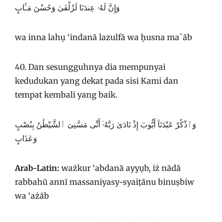
وَإِنَّ لَهُۥ عِندَنَا لَزُلْفَىٰ وَحُسْنَ مَـَٔابٍ
wa inna lahụ ‘indanā lazulfā wa ḥusna ma`āb
40. Dan sesungguhnya dia mempunyai
kedudukan yang dekat pada sisi Kami dan
tempat kembali yang baik.
وَٱذْكُرْ عَبْدَنَآ أَيُّوبَ إِذْ نَادَىٰ رَبَّهُۥٓ أَنِّى مَسَّنِىَ ٱلشَّيْطَٰنُ بِنُصْبٍ
وَعَذَابٍ
Arab-Latin:
ważkur ‘abdanā ayyụb, iż nādā
rabbahū annī massaniyasy-syaiṭānu binuṣbiw
wa ‘ażāb