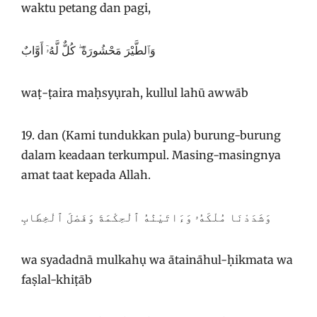
waktu petang dan pagi,
وَٱلطَّيْرَ مَحْشُورَةً ۖ كُلٌّ لَّهُۥٓ أَوَّابٌ
waṭ-ṭaira maḥsyụrah, kullul lahū awwāb
19. dan (Kami tundukkan pula) burung-burung
dalam keadaan terkumpul. Masing-masingnya
amat taat kepada Allah.
وَشَدَدْنَا مُلْكَهُۥ وَءَاتَيْنَٰهُ ٱلْحِكْمَةَ وَفَصْلَ ٱلْخِطَابِ
wa syadadnā mulkahụ wa ātaināhul-ḥikmata wa
faṣlal-khiṭāb