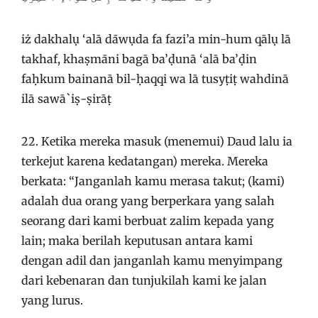
iż dakhalụ ‘alā dāwụda fa fazi’a min-hum qālụ lā
takhaf, khaṣmāni bagā ba’ḍunā ‘alā ba’ḍin
faḥkum bainanā bil-ḥaqqi wa lā tusyṭiṭ wahdinā
ilā sawā`iṣ-ṣirāṭ
22. Ketika mereka masuk (menemui) Daud lalu ia
terkejut karena kedatangan) mereka. Mereka
berkata: “Janganlah kamu merasa takut; (kami)
adalah dua orang yang berperkara yang salah
seorang dari kami berbuat zalim kepada yang
lain; maka berilah keputusan antara kami
dengan adil dan janganlah kamu menyimpang
dari kebenaran dan tunjukilah kami ke jalan
yang lurus.