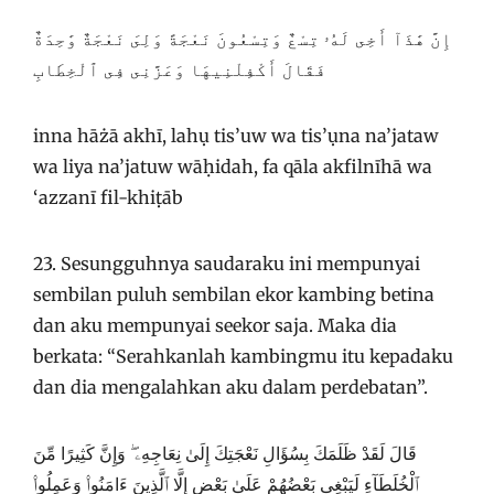
إِنَّ هَٰذَآ أَخِى لَهُۥ تِسْعٌ وَتِسْعُونَ نَعْجَةً وَلِىَ نَعْجَةٌ وَٰحِدَةٌ
فَقَالَ أَكْفِلْنِيهَا وَعَزَّنِى فِى ٱلْخِطَابِ
inna hāżā akhī, lahụ tis’uw wa tis’ụna na’jataw
wa liya na’jatuw wāḥidah, fa qāla akfilnīhā wa
‘azzanī fil-khiṭāb
23. Sesungguhnya saudaraku ini mempunyai
sembilan puluh sembilan ekor kambing betina
dan aku mempunyai seekor saja. Maka dia
berkata: “Serahkanlah kambingmu itu kepadaku
dan dia mengalahkan aku dalam perdebatan”.
قَالَ لَقَدْ ظَلَمَكَ بِسُؤَالِ نَعْجَتِكَ إِلَىٰ نِعَاجِهِۦ ۖ وَإِنَّ كَثِيرًا مِّنَ
ٱلْخُلَطَآءِ لَيَبْغِى بَعْضُهُمْ عَلَىٰ بَعْضٍ إِلَّا ٱلَّذِينَ ءَامَنُوا۟ وَعَمِلُوا۟