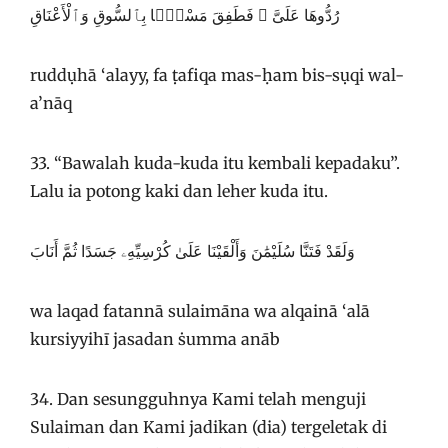
رُدُّوهَا عَلَىَّ ۖ فَطَفِقَ مَسْحًۢا بِٱلسُّوقِ وَٱلْأَعْنَاقِ
ruddụhā ‘alayy, fa ṭafiqa mas-ḥam bis-sụqi wal-
a’nāq
33. “Bawalah kuda-kuda itu kembali kepadaku”.
Lalu ia potong kaki dan leher kuda itu.
وَلَقَدْ فَتَنَّا سُلَيْمَٰنَ وَأَلْقَيْنَا عَلَىٰ كُرْسِيِّهِۦ جَسَدًا ثُمَّ أَنَابَ
wa laqad fatannā sulaimāna wa alqainā ‘alā
kursiyyihī jasadan ṡumma anāb
34. Dan sesungguhnya Kami telah menguji
Sulaiman dan Kami jadikan (dia) tergeletak di