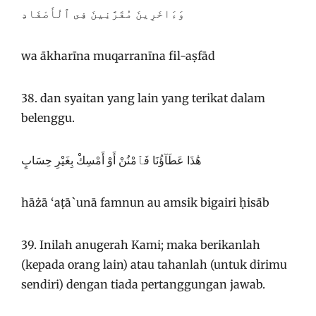
وَءَاخَرِينَ مُقَرَّنِينَ فِى ٱلْأَصْفَادِ
wa ākharīna muqarranīna fil-aṣfād
38. dan syaitan yang lain yang terikat dalam
belenggu.
هَٰذَا عَطَآؤُنَا فَٱمْنُنْ أَوْ أَمْسِكْ بِغَيْرِ حِسَابٍ
hāżā ‘aṭā`unā famnun au amsik bigairi ḥisāb
39. Inilah anugerah Kami; maka berikanlah
(kepada orang lain) atau tahanlah (untuk dirimu
sendiri) dengan tiada pertanggungan jawab.