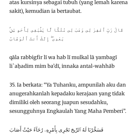
atas kursinya sebagai tubuh (yang lemah karena
sakit), kemudian ia bertaubat.
قَالَ رَبِّ ٱغْفِرْ لِى وَهَبْ لِى مُلْكًا لَّا يَنۢبَغِى لِأَحَدٍ مِّنۢ
بَعْدِىٓ ۖ إِنَّكَ أَنتَ ٱلْوَهَّابُ
qāla rabbigfir lī wa hab lī mulkal lā yambagī
li`aḥadim mim ba’dī, innaka antal-wahhāb
35. Ia berkata: “Ya Tuhanku, ampunilah aku dan
anugerahkanlah kepadaku kerajaan yang tidak
dimiliki oleh seorang juapun sesudahku,
sesungguhnya Engkaulah Yang Maha Pemberi”.
فَسَخَّرْنَا لَهُ ٱلرِّيحَ تَجْرِى بِأَمْرِهِۦ رُخَآءً حَيْثُ أَصَابَ