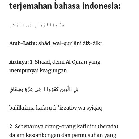
terjemahan bahasa indonesia:
صٓ ۚ وَٱلْقُرْءَانِ ذِى ٱلذِّكْرِ
Arab-Latin:
shād, wal-qur`āni żiż-żikr
Artinya:
1. Shaad, demi Al Quran yang
mempunyai keagungan.
بَلِ ٱلَّذِينَ كَفَرُوا۟ فِى عِزَّةٍ وَشِقَاقٍ
balillażīna kafarụ fī ‘izzatiw wa syiqāq
2. Sebenarnya orang-orang kafir itu (berada)
dalam kesombongan dan permusuhan yang