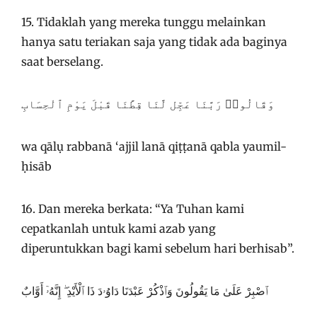
15. Tidaklah yang mereka tunggu melainkan
hanya satu teriakan saja yang tidak ada baginya
saat berselang.
وَقَالُوا۟ رَبَّنَا عَجِّل لَّنَا قِطَّنَا قَبْلَ يَوْمِ ٱلْحِسَابِ
wa qālụ rabbanā ‘ajjil lanā qiṭṭanā qabla yaumil-
ḥisāb
16. Dan mereka berkata: “Ya Tuhan kami
cepatkanlah untuk kami azab yang
diperuntukkan bagi kami sebelum hari berhisab”.
ٱصْبِرْ عَلَىٰ مَا يَقُولُونَ وَٱذْكُرْ عَبْدَنَا دَاوُۥدَ ذَا ٱلْأَيْدِ ۖ إِنَّهُۥٓ أَوَّابٌ