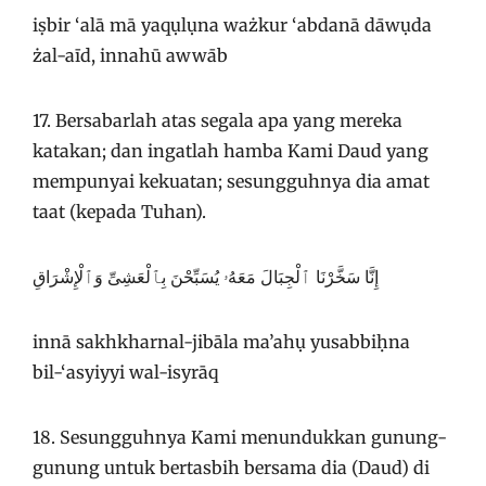
iṣbir ‘alā mā yaqụlụna ważkur ‘abdanā dāwụda
żal-aīd, innahū awwāb
17. Bersabarlah atas segala apa yang mereka
katakan; dan ingatlah hamba Kami Daud yang
mempunyai kekuatan; sesungguhnya dia amat
taat (kepada Tuhan).
إِنَّا سَخَّرْنَا ٱلْجِبَالَ مَعَهُۥ يُسَبِّحْنَ بِٱلْعَشِىِّ وَٱلْإِشْرَاقِ
innā sakhkharnal-jibāla ma’ahụ yusabbiḥna
bil-‘asyiyyi wal-isyrāq
18. Sesungguhnya Kami menundukkan gunung-
gunung untuk bertasbih bersama dia (Daud) di