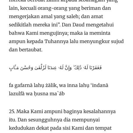
lain, kecuali orang-orang yang beriman dan
mengerjakan amal yang saleh; dan amat
sedikitlah mereka ini”. Dan Daud mengetahui
bahwa Kami mengujinya; maka ia meminta
ampun kepada Tuhannya lalu menyungkur sujud
dan bertaubat.
فَغَفَرْنَا لَهُۥ ذَٰلِكَ ۖ وَإِنَّ لَهُۥ عِندَنَا لَزُلْفَىٰ وَحُسْنَ مَـَٔابٍ
fa gafarnā lahụ żālik, wa inna lahụ ‘indanā
lazulfā wa ḥusna ma`āb
25. Maka Kami ampuni baginya kesalahannya
itu. Dan sesungguhnya dia mempunyai
kedudukan dekat pada sisi Kami dan tempat