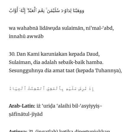
وَوَهَبْنَا لِدَاوُۥدَ سُلَيْمَٰنَ ۚ نِعْمَ ٱلْعَبْدُ ۖ إِنَّهُۥٓ أَوَّابٌ
wa wahabnā lidāwụda sulaimān, ni’mal-‘abd,
innahū awwāb
30. Dan Kami karuniakan kepada Daud,
Sulaiman, dia adalah sebaik-baik hamba.
Sesungguhnya dia amat taat (kepada Tuhannya),
إِذْ عُرِضَ عَلَيْهِ بِٱلْعَشِىِّ ٱلصَّٰفِنَٰتُ ٱلْجِيَادُ
Arab-Latin:
iż ‘uriḍa ‘alaihi bil-‘asyiyyiṣ-
ṣāfinātul-jiyād
Artinya:
31. (ingatlah) ketika dipertunjukkan