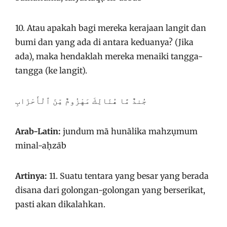
10. Atau apakah bagi mereka kerajaan langit dan
bumi dan yang ada di antara keduanya? (Jika
ada), maka hendaklah mereka menaiki tangga-
tangga (ke langit).
جُندٌ مَّا هُنَالِكَ مَهْزُومٌ مِّنَ ٱلْأَحْزَابِ
Arab-Latin:
jundum mā hunālika mahzụmum
minal-aḥzāb
Artinya:
11. Suatu tentara yang besar yang berada
disana dari golongan-golongan yang berserikat,
pasti akan dikalahkan.