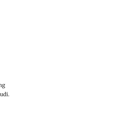
ng
udi.