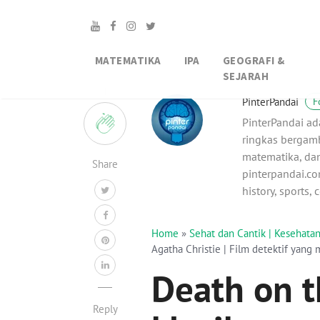
MATEMATIKA
IPA
GEOGRAFI &
SEJARAH
1
PinterPandai
F
PinterPandai ad
ringkas bergamb
matematika, dan
Share
pinterpandai.com
history, sports,
Home
»
Sehat dan Cantik | Kesehat
Agatha Christie | Film detektif yang 
Death on t
Reply