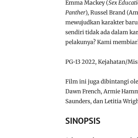
Emma Mackey (
Sex Educat
Panther
), Russel Brand (A
mewujudkan karakter baru d
sendiri tidak ada dalam ka
pelakunya? Kami membiark
PG-13 2022, Kejahatan/Miste
Film ini juga dibintangi ol
Dawn French, Armie Hamme
Saunders, dan Letitia Wrigh
SINOPSIS