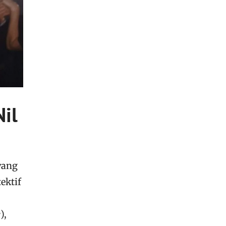
il
yang
ektif
e
),