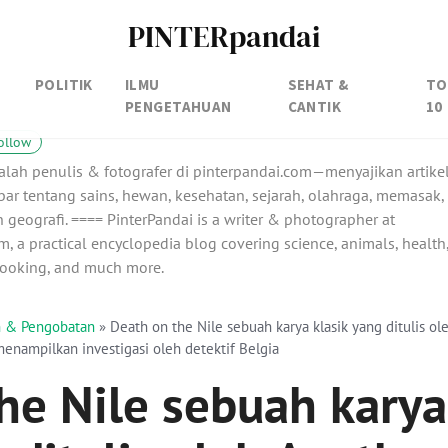
PINTERpandai
POLITIK
ILMU
SEHAT &
TO
PENGETAHUAN
CANTIK
10
ollow
alah penulis & fotografer di pinterpandai.com—menyajikan artike
ar tentang sains, hewan, kesehatan, sejarah, olahraga, memasak,
 geografi. ==== PinterPandai is a writer & photographer at
, a practical encyclopedia blog covering science, animals, health
 cooking, and much more.
an & Pengobatan
»
Death on the Nile sebuah karya klasik yang ditulis ol
menampilkan investigasi oleh detektif Belgia
he Nile sebuah karya