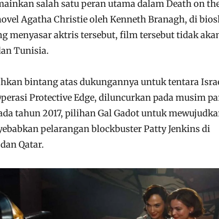
emainkan salah satu peran utama dalam Death on th
 novel Agatha Christie oleh Kenneth Branagh, di bio
g menyasar aktris tersebut, film tersebut tidak aka
dan Tunisia.
hkan bintang atas dukungannya untuk tentara Isra
perasi Protective Edge, diluncurkan pada musim p
pada tahun 2017, pilihan Gal Gadot untuk mewujudk
babkan pelarangan blockbuster Patty Jenkins di
 dan Qatar.