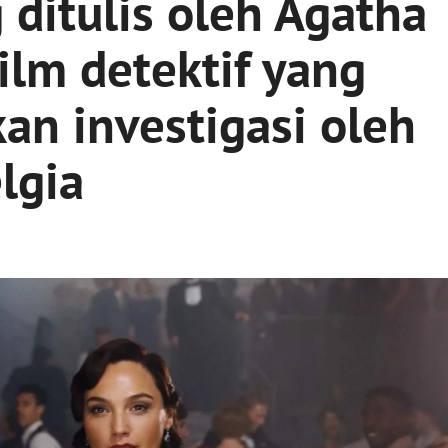
 ditulis oleh Agatha
Film detektif yang
n investigasi oleh
lgia