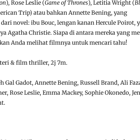
ion
), Rose Leslie (
Game of Thrones
), Letitia Wright (
B
merican Trip) atau bahkan Annette Bening, yang
ari novel: ibu Bouc, lengan kanan Hercule Poirot, 
rya Agatha Christie. Siapa di antara mereka yang me
an Anda melihat filmnya untuk mencari tahu!
ri & film thriller, 2j 7m.
eh Gal Gadot, Annette Bening, Russell Brand, Ali Faza
r, Rose Leslie, Emma Mackey, Sophie Okonedo, Jen
t.