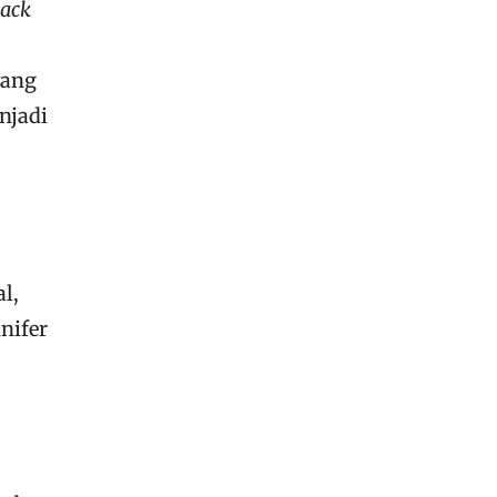
lack
yang
njadi
l,
nifer