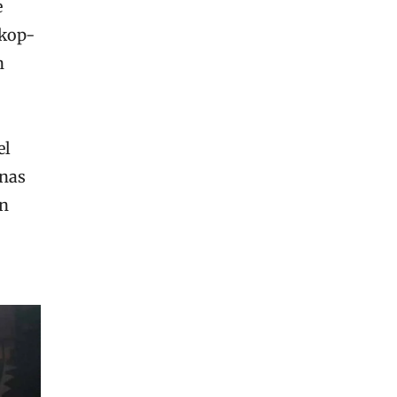
e
skop-
n
el
anas
an