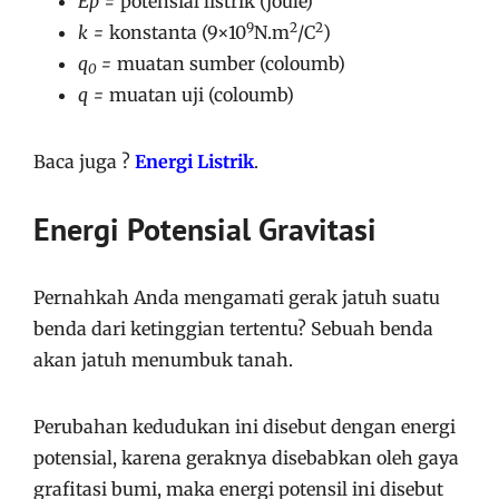
Ep =
potensial listrik (joule)
9
2
2
k =
konstanta (9×10
N.m
/C
)
q
=
muatan sumber (coloumb)
0
q =
muatan uji (coloumb)
Baca juga ?
Energi Listrik
.
Energi Potensial Gravitasi
Pernahkah Anda mengamati gerak jatuh suatu
benda dari ketinggian tertentu? Sebuah benda
akan jatuh menumbuk tanah.
Perubahan kedudukan ini disebut dengan energi
potensial, karena geraknya disebabkan oleh gaya
grafitasi bumi, maka energi potensil ini disebut