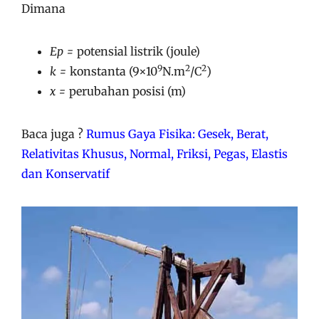
Dimana
Ep =
potensial listrik (joule)
9
2
2
k =
konstanta (9×10
N.m
/C
)
x =
perubahan posisi (m)
Baca juga ?
Rumus Gaya Fisika: Gesek, Berat,
Relativitas Khusus, Normal, Friksi, Pegas, Elastis
dan Konservatif