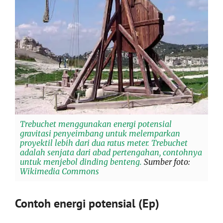
Trebuchet menggunakan energi potensial
gravitasi penyeimbang untuk melemparkan
proyektil lebih dari dua ratus meter. Trebuchet
adalah senjata dari abad pertengahan, contohnya
untuk menjebol dinding benteng.
Sumber foto:
Wikimedia Commons
Contoh energi potensial (Ep)