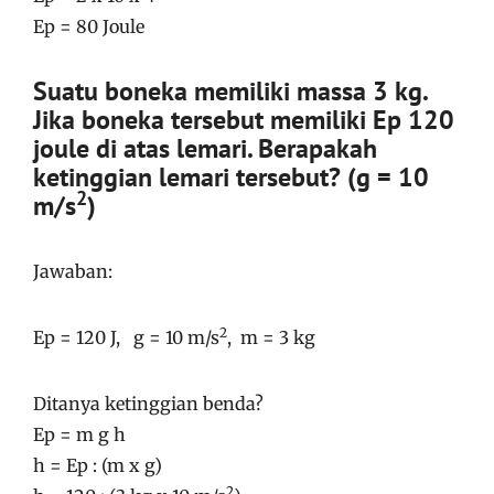
Ep = 80 Joule
Suatu boneka memiliki massa 3 kg.
Jika boneka tersebut memiliki Ep 120
joule di atas lemari. Berapakah
ketinggian lemari tersebut? (g = 10
2
m/s
)
Jawaban:
2
Ep = 120 J, g = 10 m/s
, m = 3 kg
Ditanya ketinggian benda?
Ep = m g h
h = Ep : (m x g)
2