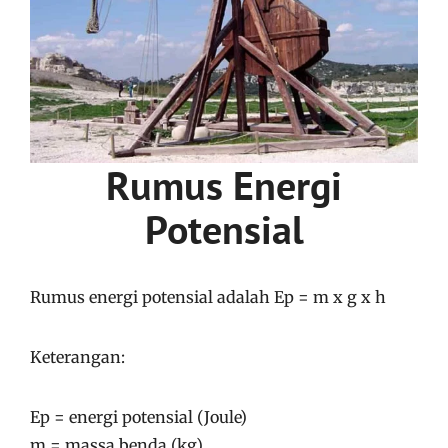
Rumus Energi
Potensial
Rumus energi potensial adalah Ep = m x g x h
Keterangan:
Ep = energi potensial (Joule)
m = massa benda (kg)