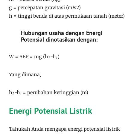
g = percepatan gravitasi (m/s2)
h = tinggi benda di atas permukaan tanah (meter)
Hubungan usaha dengan Energi
Potensial dinotasikan dengan:
W = ΔEP = mg (h
-h
)
2
1
Yang dimana,
h
-h
= perubahan ketinggian (m)
2
1
Energi Potensial Listrik
Tahukah Anda mengapa energi potensial listrik