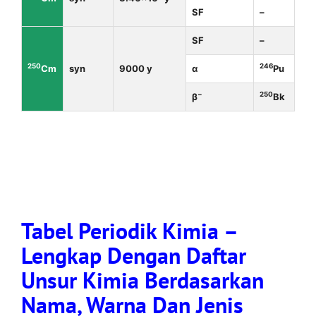
SF
–
SF
–
250
246
Cm
syn
9000 y
α
Pu
−
250
β
Bk
Tabel Periodik Kimia –
Lengkap Dengan Daftar
Unsur Kimia Berdasarkan
Nama, Warna Dan Jenis