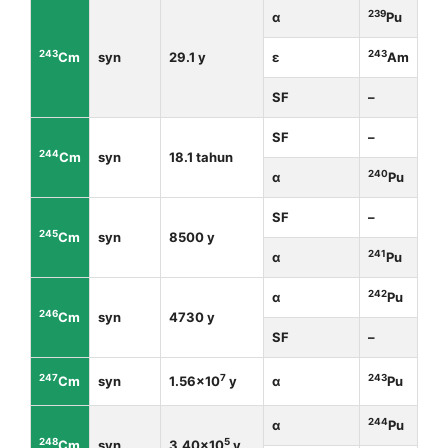
239
α
Pu
243
243
Cm
syn
29.1 y
ε
Am
SF
–
SF
–
244
Cm
syn
18.1 tahun
240
α
Pu
SF
–
245
Cm
syn
8500 y
241
α
Pu
242
α
Pu
246
Cm
syn
4730 y
SF
–
247
7
243
Cm
syn
1.56×10
y
α
Pu
244
α
Pu
248
5
Cm
syn
3.40×10
y