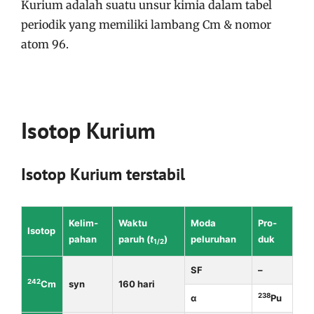
Kuri­um adalah suatu unsur kimia dalam tabel
periodik yang memiliki lambang Cm & nomor
atom 96.
Isotop Kuri­um
Isotop Kuri­um terstabil
Kelim­
Waktu
Moda
Pro­
Iso­top
pahan
paruh (
t
)
peluruhan
duk
1/2
SF
–
242
Cm
syn
160 hari
238
α
Pu