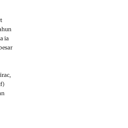
t
tahun
a ia
besar
irac,
f)
an