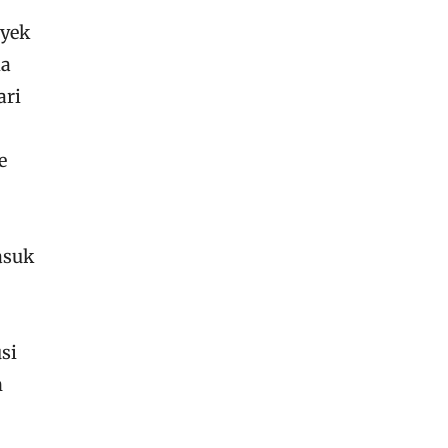
oyek
da
ari
e
asuk
si
n