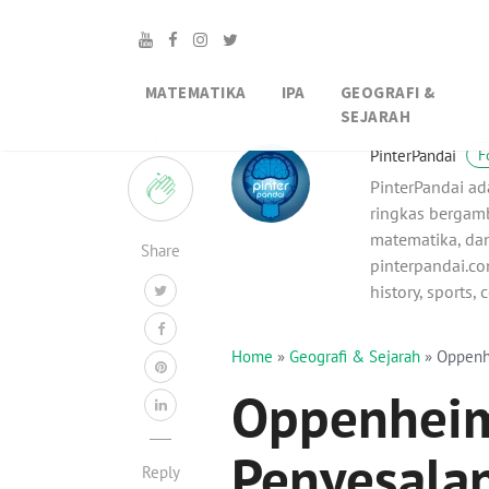
MATEMATIKA
IPA
GEOGRAFI &
SEJARAH
15
PinterPandai
F
PinterPandai ad
ringkas bergamb
matematika, dan
Share
pinterpandai.com
history, sports,
Home
»
Geografi & Sejarah
»
Oppenh
Oppenheime
Penyesala
Reply