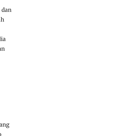
 dan
ah
dia
an
dang
o