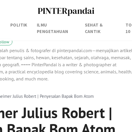
PINTERpandai
POLITIK
ILMU
SEHAT &
TO
PENGETAHUAN
CANTIK
10
ollow
alah penulis & fotografer di pinterpandai.com—menyajikan artike
ar tentang sains, hewan, kesehatan, sejarah, olahraga, memasak,
 geografi. ==== PinterPandai is a writer & photographer at
, a practical encyclopedia blog covering science, animals, health
 cooking, and much more.
eimer Julius Robert | Penyesalan Bapak Bom Atom
r Julius Robert |
n Bapak Bom Atom