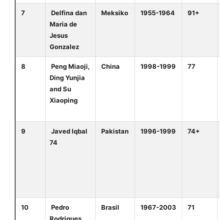
7
Delfina dan
Meksiko
1955-1964
91+
Maria de
Jesus
Gonzalez
8
Peng Miaoji,
China
1998-1999
77
Ding Yunjia
and Su
Xiaoping
9
Javed Iqbal
Pakistan
1996-1999
74+
74
10
Pedro
Brasil
1967-2003
71
Rodrigues