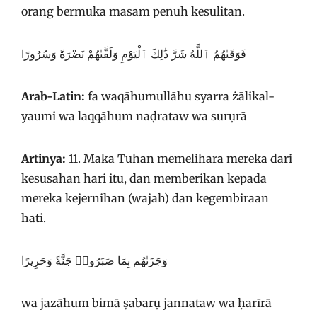
orang bermuka masam penuh kesulitan.
فَوَقَىٰهُمُ ٱللَّهُ شَرَّ ذَٰلِكَ ٱلْيَوْمِ وَلَقَّىٰهُمْ نَضْرَةً وَسُرُورًا
Arab-Latin:
fa waqāhumullāhu syarra żālikal-
yaumi wa laqqāhum naḍrataw wa surụrā
Artinya:
11. Maka Tuhan memelihara mereka dari
kesusahan hari itu, dan memberikan kepada
mereka kejernihan (wajah) dan kegembiraan
hati.
وَجَزَىٰهُم بِمَا صَبَرُوا۟ جَنَّةً وَحَرِيرًا
wa jazāhum bimā ṣabarụ jannataw wa ḥarīrā