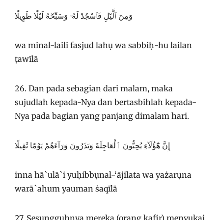
وَمِنَ ٱلَّيْلِ فَٱسْجُدْ لَهُۥ وَسَبِّحْهُ لَيْلًا طَوِيلًا
wa minal-laili fasjud lahụ wa sabbiḥ-hu lailan
ṭawīlā
26. Dan pada sebagian dari malam, maka
sujudlah kepada-Nya dan bertasbihlah kepada-
Nya pada bagian yang panjang dimalam hari.
إِنَّ هَٰٓؤُلَآءِ يُحِبُّونَ ٱلْعَاجِلَةَ وَيَذَرُونَ وَرَآءَهُمْ يَوْمًا ثَقِيلًا
inna hā`ulā`i yuḥibbụnal-‘ājilata wa yażarụna
warā`ahum yauman ṡaqīlā
27. Sesungguhnya mereka (orang kafir) menyukai