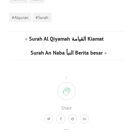
#Alquran
#Surah
«
Surah Al Qiyamah القيامة Kiamat
Surah An Naba النبأ Berita besar
»
1
Share