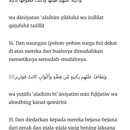
وَدَانِيَةً عَلَيْهِمْ ظِلَٰلُهَا وَذُلِّلَتْ قُطُوفُهَا تَذْلِيلًا
wa dāniyatan ‘alaihim ẓilāluhā wa żullilat
quṭụfuhā tażlīlā
14. Dan naungan (pohon-pohon surga itu) dekat
di atas mereka dan buahnya dimudahkan
memetiknya semudah-mudahnya.
وَيُطَافُ عَلَيْهِم بِـَٔانِيَةٍ مِّن فِضَّةٍ وَأَكْوَابٍ كَانَتْ قَوَارِيرَا۠
wa yuṭāfu ‘alaihim bi`āniyatim min fiḍḍatiw wa
akwābing kānat qawārīrā
15. Dan diedarkan kepada mereka bejana-bejana
dari perak dan piala-piala yang bening laksana