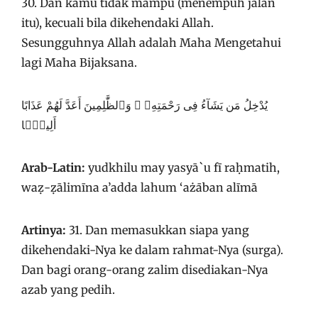
30. Dan kamu tidak mampu (menempuh jalan
itu), kecuali bila dikehendaki Allah.
Sesungguhnya Allah adalah Maha Mengetahui
lagi Maha Bijaksana.
يُدْخِلُ مَن يَشَآءُ فِى رَحْمَتِهِۦ ۚ وَٱلظَّٰلِمِينَ أَعَدَّ لَهُمْ عَذَابًا
أَلِيمًۢا
Arab-Latin:
yudkhilu may yasyā`u fī raḥmatih,
waẓ-ẓālimīna a’adda lahum ‘ażāban alīmā
Artinya:
31. Dan memasukkan siapa yang
dikehendaki-Nya ke dalam rahmat-Nya (surga).
Dan bagi orang-orang zalim disediakan-Nya
azab yang pedih.