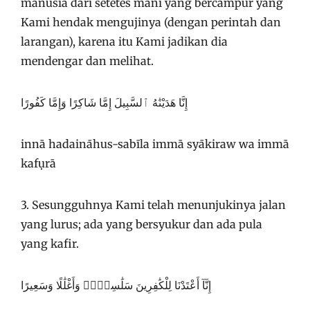
manusia dari setetes mani yang bercampur yang
Kami hendak mengujinya (dengan perintah dan
larangan), karena itu Kami jadikan dia
mendengar dan melihat.
إِنَّا هَدَيْنَٰهُ ٱلسَّبِيلَ إِمَّا شَاكِرًا وَإِمَّا كَفُورًا
innā hadaināhus-sabīla immā syākiraw wa immā
kafụrā
3. Sesungguhnya Kami telah menunjukinya jalan
yang lurus; ada yang bersyukur dan ada pula
yang kafir.
إِنَّآ أَعْتَدْنَا لِلْكَٰفِرِينَ سَلَٰسِلَا۟ وَأَغْلَٰلًا وَسَعِيرًا