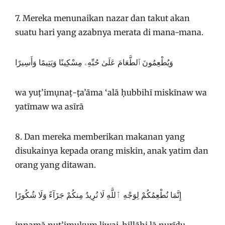
7. Mereka menunaikan nazar dan takut akan
suatu hari yang azabnya merata di mana-mana.
وَيُطْعِمُونَ ٱلطَّعَامَ عَلَىٰ حُبِّهِۦ مِسْكِينًا وَيَتِيمًا وَأَسِيرًا
wa yuṭ’imụnaṭ-ṭa’āma ‘alā ḥubbihī miskīnaw wa
yatīmaw wa asīrā
8. Dan mereka memberikan makanan yang
disukainya kepada orang miskin, anak yatim dan
orang yang ditawan.
إِنَّمَا نُطْعِمُكُمْ لِوَجْهِ ٱللَّهِ لَا نُرِيدُ مِنكُمْ جَزَآءً وَلَا شُكُورًا