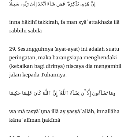
إِنَّ هَٰذِهِۦ تَذْكِرَةٌ ۖ فَمَن شَآءَ ٱتَّخَذَ إِلَىٰ رَبِّهِۦ سَبِيلًا
inna hāżihī tażkirah, fa man syā`attakhaża ilā
rabbihī sabīlā
29. Sesungguhnya (ayat-ayat) ini adalah suatu
peringatan, maka barangsiapa menghendaki
(kebaikan bagi dirinya) niscaya dia mengambil
jalan kepada Tuhannya.
وَمَا تَشَآءُونَ إِلَّآ أَن يَشَآءَ ٱللَّهُ ۚ إِنَّ ٱللَّهَ كَانَ عَلِيمًا حَكِيمًا
wa mā tasyā`ụna illā ay yasyā`allāh, innallāha
kāna ‘alīman ḥakīmā