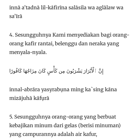
innā a’tadnā lil-kāfirīna salāsila wa aglālaw wa
sa’īrā
4. Sesungguhnya Kami menyediakan bagi orang-
orang kafir rantai, belenggu dan neraka yang
menyala-nyala.
إِنَّ ٱلْأَبْرَارَ يَشْرَبُونَ مِن كَأْسٍ كَانَ مِزَاجُهَا كَافُورًا
innal-abrāra yasyrabụna ming ka`sing kāna
mizājuhā kāfụrā
5. Sesungguhnya orang-orang yang berbuat
kebajikan minum dari gelas (berisi minuman)
yang campurannya adalah air kafur,