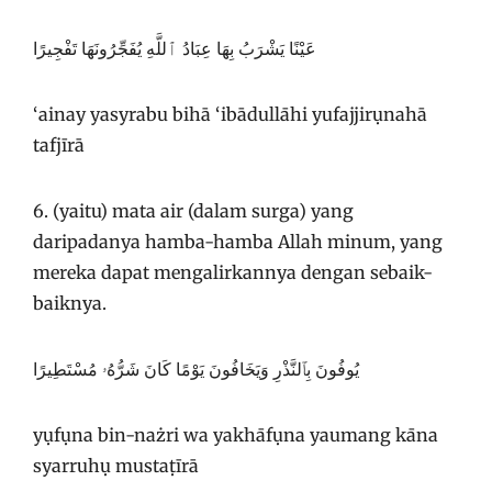
عَيْنًا يَشْرَبُ بِهَا عِبَادُ ٱللَّهِ يُفَجِّرُونَهَا تَفْجِيرًا
‘ainay yasyrabu bihā ‘ibādullāhi yufajjirụnahā
tafjīrā
6. (yaitu) mata air (dalam surga) yang
daripadanya hamba-hamba Allah minum, yang
mereka dapat mengalirkannya dengan sebaik-
baiknya.
يُوفُونَ بِٱلنَّذْرِ وَيَخَافُونَ يَوْمًا كَانَ شَرُّهُۥ مُسْتَطِيرًا
yụfụna bin-nażri wa yakhāfụna yaumang kāna
syarruhụ mustaṭīrā