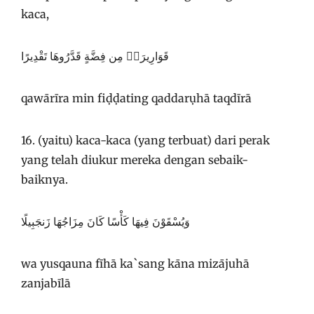
kaca,
قَوَارِيرَا۟ مِن فِضَّةٍ قَدَّرُوهَا تَقْدِيرًا
qawārīra min fiḍḍating qaddarụhā taqdīrā
16. (yaitu) kaca-kaca (yang terbuat) dari perak
yang telah diukur mereka dengan sebaik-
baiknya.
وَيُسْقَوْنَ فِيهَا كَأْسًا كَانَ مِزَاجُهَا زَنجَبِيلًا
wa yusqauna fīhā ka`sang kāna mizājuhā
zanjabīlā