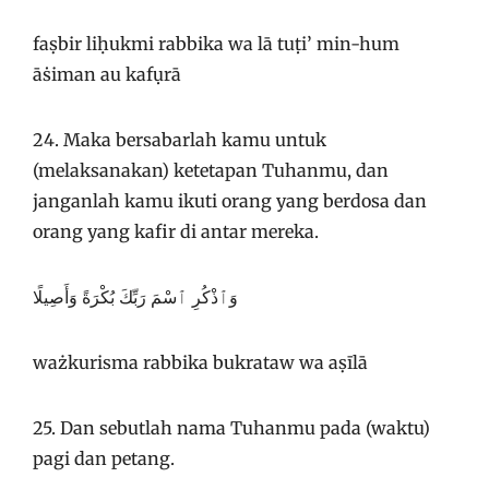
faṣbir liḥukmi rabbika wa lā tuṭi’ min-hum
āṡiman au kafụrā
24. Maka bersabarlah kamu untuk
(melaksanakan) ketetapan Tuhanmu, dan
janganlah kamu ikuti orang yang berdosa dan
orang yang kafir di antar mereka.
وَٱذْكُرِ ٱسْمَ رَبِّكَ بُكْرَةً وَأَصِيلًا
ważkurisma rabbika bukrataw wa aṣīlā
25. Dan sebutlah nama Tuhanmu pada (waktu)
pagi dan petang.