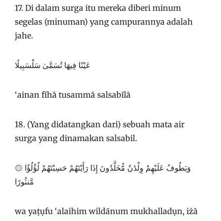
17. Di dalam surga itu mereka diberi minum
segelas (minuman) yang campurannya adalah
jahe.
عَيْنًا فِيهَا تُسَمَّىٰ سَلْسَبِيلًا
‘ainan fīhā tusammā salsabīlā
18. (Yang didatangkan dari) sebuah mata air
surga yang dinamakan salsabil.
۞ وَيَطُوفُ عَلَيْهِمْ وِلْدَٰنٌ مُّخَلَّدُونَ إِذَا رَأَيْتَهُمْ حَسِبْتَهُمْ لُؤْلُؤًا
مَّنثُورًا
wa yaṭụfu ‘alaihim wildānum mukhalladụn, iżā