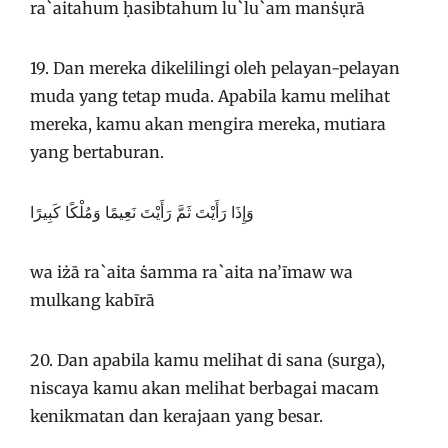
ra`aitahum ḥasibtahum lu`lu`am manṡụrā
19. Dan mereka dikelilingi oleh pelayan-pelayan
muda yang tetap muda. Apabila kamu melihat
mereka, kamu akan mengira mereka, mutiara
yang bertaburan.
وَإِذَا رَأَيْتَ ثَمَّ رَأَيْتَ نَعِيمًا وَمُلْكًا كَبِيرًا
wa iżā ra`aita ṡamma ra`aita na’īmaw wa
mulkang kabīrā
20. Dan apabila kamu melihat di sana (surga),
niscaya kamu akan melihat berbagai macam
kenikmatan dan kerajaan yang besar.