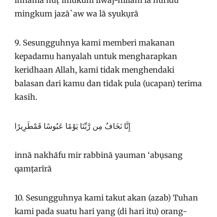
innamā nuṭ’imukum liwaj-hillāhi lā nurīdu
mingkum jazā`aw wa lā syukụrā
9. Sesungguhnya kami memberi makanan
kepadamu hanyalah untuk mengharapkan
keridhaan Allah, kami tidak menghendaki
balasan dari kamu dan tidak pula (ucapan) terima
kasih.
إِنَّا نَخَافُ مِن رَّبِّنَا يَوْمًا عَبُوسًا قَمْطَرِيرًا
innā nakhāfu mir rabbinā yauman ‘abụsang
qamṭarīrā
10. Sesungguhnya kami takut akan (azab) Tuhan
kami pada suatu hari yang (di hari itu) orang-