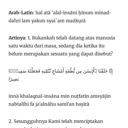
Arab-Latin:
hal atā ‘alal-insāni ḥīnum minad-
dahri lam yakun syai`am mażkụrā
Artinya:
1. Bukankah telah datang atas manusia
satu waktu dari masa, sedang dia ketika itu
belum merupakan sesuatu yang dapat disebut?
إِنَّا خَلَقْنَا ٱلْإِنسَٰنَ مِن نُّطْفَةٍ أَمْشَاجٍ نَّبْتَلِيهِ فَجَعَلْنَٰهُ سَمِيعًۢا
بَصِيرًا
innā khalaqnal-insāna min nuṭfatin amsyājin
nabtalīhi fa ja’alnāhu samī’an baṣīrā
2. Sesungguhnya Kami telah menciptakan