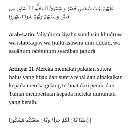
عَٰلِيَهُمْ ثِيَابُ سُندُسٍ خُضْرٌ وَإِسْتَبْرَقٌ ۖ وَحُلُّوٓا۟ أَسَاوِرَ مِن
فِضَّةٍ وَسَقَىٰهُمْ رَبُّهُمْ شَرَابًا طَهُورًا
Arab-Latin:
‘āliyahum ṡiyābu sundusin khuḍruw
wa istabraquw wa ḥullū asāwira min fiḍḍah, wa
saqāhum rabbuhum syarāban ṭahụrā
Artinya:
21. Mereka memakai pakaian sutera
halus yang hijau dan sutera tebal dan dipakaikan
kepada mereka gelang terbuat dari perak, dan
Tuhan memberikan kepada mereka minuman
yang bersih.
إِنَّ هَٰذَا كَانَ لَكُمْ جَزَآءً وَكَانَ سَعْيُكُم مَّشْكُورًا