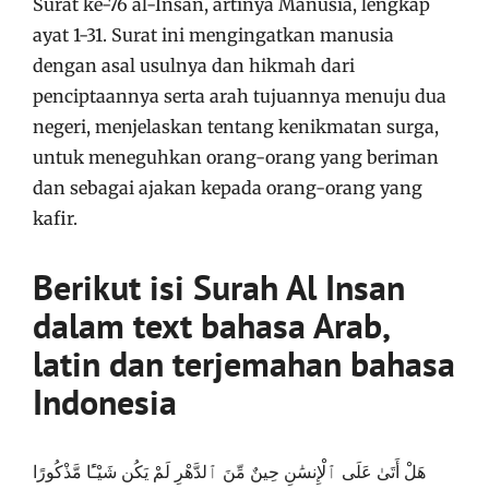
Surat ke-76 al-Insan, artinya Manusia, lengkap
ayat 1-31. Surat ini mengingatkan manusia
dengan asal usulnya dan hikmah dari
penciptaannya serta arah tujuannya menuju dua
negeri, menjelaskan tentang kenikmatan surga,
untuk meneguhkan orang-orang yang beriman
dan sebagai ajakan kepada orang-orang yang
kafir.
Berikut isi Surah Al Insan
dalam text bahasa Arab,
latin dan terjemahan bahasa
Indonesia
هَلْ أَتَىٰ عَلَى ٱلْإِنسَٰنِ حِينٌ مِّنَ ٱلدَّهْرِ لَمْ يَكُن شَيْـًٔا مَّذْكُورًا