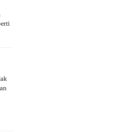
n
erti
dak
kan