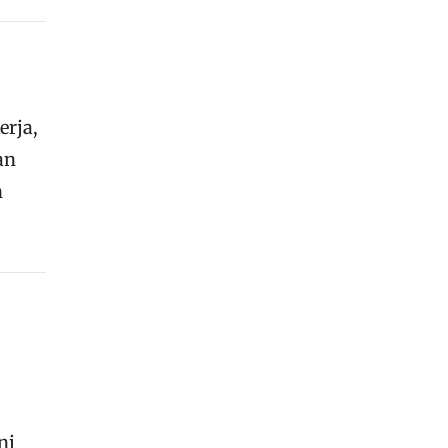
erja,
an
n
ni