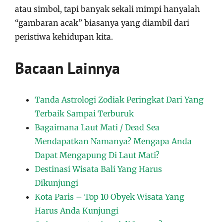
atau simbol, tapi banyak sekali mimpi hanyalah
“gambaran acak” biasanya yang diambil dari
peristiwa kehidupan kita.
Bacaan Lainnya
Tanda Astrologi Zodiak Peringkat Dari Yang
Terbaik Sampai Terburuk
Bagaimana Laut Mati / Dead Sea
Mendapatkan Namanya? Mengapa Anda
Dapat Mengapung Di Laut Mati?
Destinasi Wisata Bali Yang Harus
Dikunjungi
Kota Paris – Top 10 Obyek Wisata Yang
Harus Anda Kunjungi