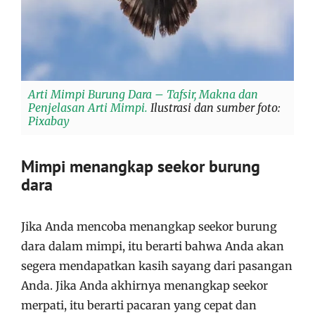
Arti Mimpi Burung Dara – Tafsir, Makna dan
Penjelasan Arti Mimpi.
Ilustrasi dan sumber foto:
Pixabay
Mimpi menangkap seekor burung
dara
Jika Anda mencoba menangkap seekor burung
dara dalam mimpi, itu berarti bahwa Anda akan
segera mendapatkan kasih sayang dari pasangan
Anda. Jika Anda akhirnya menangkap seekor
merpati, itu berarti pacaran yang cepat dan