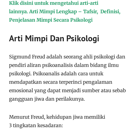
Klik disini untuk mengetahui arti-arti
lainnya. Arti Mimpi Lengkap – Tafsir, Definisi,
Penjelasan Mimpi Secara Psikologi
Arti Mimpi Dan Psikologi
Sigmund Freud adalah seorang ahli psikologi dan
pendiri aliran psikoanalisis dalam bidang ilmu
psikologi. Psikoanalis adalah cara untuk
mendapatkan secara terperinci pengalaman
emosional yang dapat menjadi sumber atau sebab
gangguan jiwa dan perilakunya.
Menurut Freud, kehidupan jiwa memiliki
3 tingkatan kesadaran: