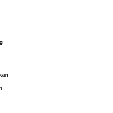
ng
a
kan
n