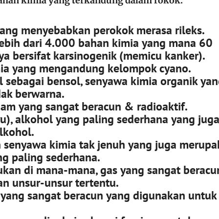
bahan kimia yang terkandung dalam rokok:
ang menyebabkan perokok merasa rileks.
 lebih dari 4.000 bahan kimia yang mana 60
ya bersifat karsinogenik (memicu kanker).
ia yang mengandung kelompok cyano.
l sebagai bensol, senyawa kimia organik ya
dak berwarna.
am yang sangat beracun & radioaktif.
u), alkohol yang paling sederhana yang jug
lkohol.
senyawa kimia tak jenuh yang juga merupa
ng paling sederhana.
ukan di mana-mana, gas yang sangat beracu
n unsur-unsur tertentu.
 yang sangat beracun yang digunakan untuk