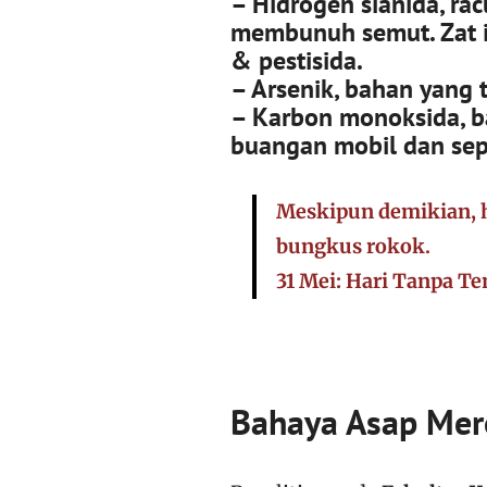
– Hidrogen sianida,
rac
membunuh semut. Zat i
& pestisida.
– Arsenik,
bahan yang t
– Karbon monoksida,
b
buangan mobil dan sep
Meskipun demikian, h
bungkus rokok.
31 Mei: Hari Tanpa T
Bahaya Asap Mer