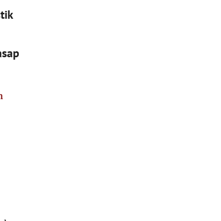
tik
asap
m