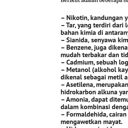
Berikut adalah beberapa 
– Nikotin,
kandungan y
– Tar,
yang terdiri dari
bahan kimia di antaran
– Sianida,
senyawa kim
– Benzene,
juga dikena
mudah terbakar dan ti
– Cadmium,
sebuah log
– Metanol
(alkohol kay
dikenal sebagai metil a
– Asetilena,
merupakan 
hidrokarbon alkuna ya
– Amonia,
dapat ditem
dalam kombinasi denga
– Formaldehida,
cairan
mengawetkan mayat.