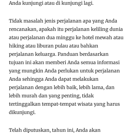
Anda kunjungi atau di kunjungi lagi.
Tidak masalah jenis perjalanan apa yang Anda
rencanakan, apakah itu perjalanan keliling dunia
atau perjalanan dua minggu ke hotel mewah atau
hiking atau liburan pulau atau bahkan
perjalanan keluarga. Panduan berdasarkan
tujuan ini akan memberi Anda semua informasi
yang mungkin Anda perlukan untuk perjalanan
Anda sehingga Anda dapat melakukan
perjalanan dengan lebih baik, lebih lama, dan
lebih murah dan yang penting, tidak
tertinggalkan tempat-tempat wisata yang harus
dikunjungi.
Telah diputuskan, tahun ini, Anda akan