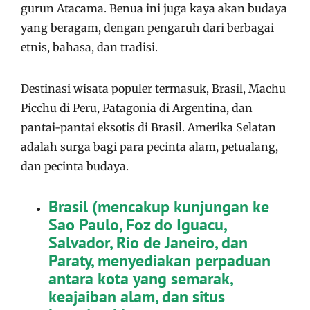
gurun Atacama. Benua ini juga kaya akan budaya
yang beragam, dengan pengaruh dari berbagai
etnis, bahasa, dan tradisi.
Destinasi wisata populer termasuk, Brasil, Machu
Picchu di Peru, Patagonia di Argentina, dan
pantai-pantai eksotis di Brasil. Amerika Selatan
adalah surga bagi para pecinta alam, petualang,
dan pecinta budaya.
Brasil (mencakup kunjungan ke
Sao Paulo, Foz do Iguacu,
Salvador, Rio de Janeiro, dan
Paraty, menyediakan perpaduan
antara kota yang semarak,
keajaiban alam, dan situs