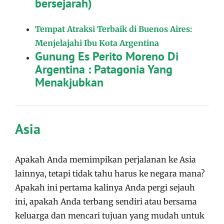
bersejarah)
Tempat Atraksi Terbaik di Buenos Aires:
Menjelajahi Ibu Kota Argentina
Gunung Es Perito Moreno Di
Argentina : Patagonia Yang
Menakjubkan
Asia
Apakah Anda memimpikan perjalanan ke Asia
lainnya, tetapi tidak tahu harus ke negara mana?
Apakah ini pertama kalinya Anda pergi sejauh
ini, apakah Anda terbang sendiri atau bersama
keluarga dan mencari tujuan yang mudah untuk