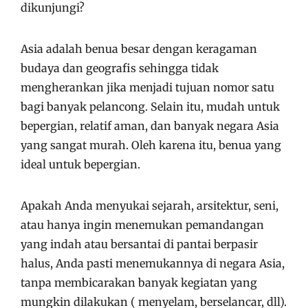
dikunjungi?
Asia adalah benua besar dengan keragaman
budaya dan geografis sehingga tidak
mengherankan jika menjadi tujuan nomor satu
bagi banyak pelancong. Selain itu, mudah untuk
bepergian, relatif aman, dan banyak negara Asia
yang sangat murah. Oleh karena itu, benua yang
ideal untuk bepergian.
Apakah Anda menyukai sejarah, arsitektur, seni,
atau hanya ingin menemukan pemandangan
yang indah atau bersantai di pantai berpasir
halus, Anda pasti menemukannya di negara Asia,
tanpa membicarakan banyak kegiatan yang
mungkin dilakukan ( menyelam, berselancar, dll).