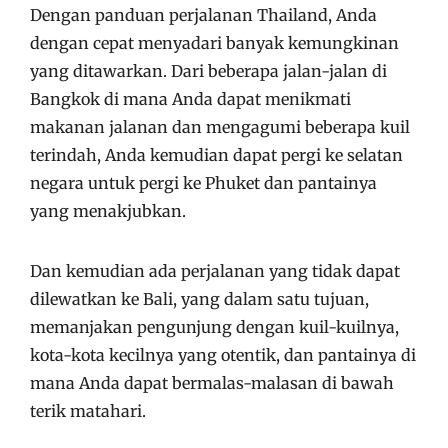
Dengan panduan perjalanan Thailand, Anda
dengan cepat menyadari banyak kemungkinan
yang ditawarkan. Dari beberapa jalan-jalan di
Bangkok di mana Anda dapat menikmati
makanan jalanan dan mengagumi beberapa kuil
terindah, Anda kemudian dapat pergi ke selatan
negara untuk pergi ke Phuket dan pantainya
yang menakjubkan.
Dan kemudian ada perjalanan yang tidak dapat
dilewatkan ke Bali, yang dalam satu tujuan,
memanjakan pengunjung dengan kuil-kuilnya,
kota-kota kecilnya yang otentik, dan pantainya di
mana Anda dapat bermalas-malasan di bawah
terik matahari.