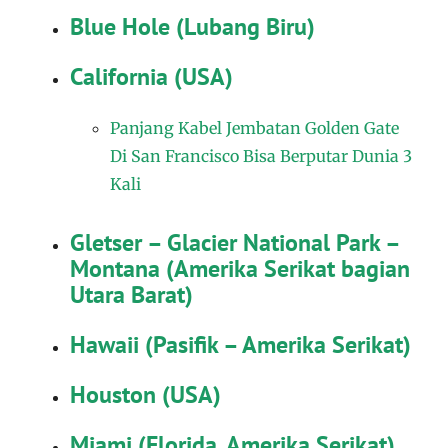
Blue Hole (Lubang Biru)
California (USA)
Panjang Kabel Jembatan Golden Gate
Di San Francisco Bisa Berputar Dunia 3
Kali
Gletser – Glacier National Park –
Montana (Amerika Serikat bagian
Utara Barat)
Hawaii (Pasifik – Amerika Serikat)
Houston (USA)
Miami (Florida, Amerika Serikat)