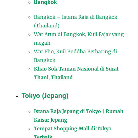
Bangkok
Bangkok – Istana Raja di Bangkok
(Thailand)
Wat Arun di Bangkok, Kuil Fajar yang
megah
Wat Pho, Kuil Buddha Berbaring di
Bangkok
Khao Sok Taman Nasional di Surat
Thani, Thailand
Tokyo (Jepang)
Istana Raja Jepang di Tokyo | Rumah
Kaisar Jepang
Tempat Shopping Mall di Tokyo
Terbaik