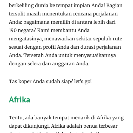
berkeliling dunia ke tempat impian Anda! Bagian
tersulit masih menentukan rencana perjalanan
Anda: bagaimana memilih di antara lebih dari
190 negara? Kami membantu Anda
mengatasinya, menawarkan sekitar sepuluh rute
sesuai dengan profil Anda dan durasi perjalanan
Anda. Terserah Anda untuk menyesuaikannya
dengan selera dan anggaran Anda.
Tas koper Anda sudah siap? let’s go!
Afrika
Tentu, ada banyak tempat menarik di Afrika yang
dapat dikunjungi. Afrika adalah benua terbesar