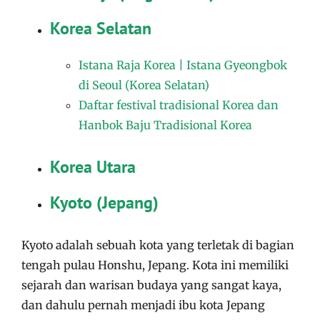
Korea Selatan
Istana Raja Korea | Istana Gyeongbok
di Seoul (Korea Selatan)
Daftar festival tradisional Korea dan
Hanbok Baju Tradisional Korea
Korea Utara
Kyoto (Jepang)
Kyoto adalah sebuah kota yang terletak di bagian
tengah pulau Honshu, Jepang. Kota ini memiliki
sejarah dan warisan budaya yang sangat kaya,
dan dahulu pernah menjadi ibu kota Jepang