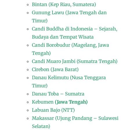
Bintan (Kep Riau, Sumatera)
Gunung Lawu (Jawa Tengah dan
Timur)
Candi Buddha di Indonesia – Sejarah,
Budaya dan Tempat Wisata
Candi Borobudur (Magelang, Jawa
Tengah)
Candi Muaro Jambi (Sumatra Tengah)
Cirebon (Jawa Barat)
Danau Kelimutu (Nusa Tenggara
Timur)
Danau Toba – Sumatra
Kebumen
(Jawa Tengah)
Labuan Bajo (NTT)
Makassar (Ujung Pandang – Sulawesi
Selatan)