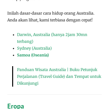
Inilah dasar-dasar cara hidup orang Australia.
Anda akan lihat, kami terbiasa dengan cepat!
Darwin, Australia (hanya 2jam 30mn
terbang)
Sydney (Australia)
Samoa (Oseania)
Panduan Wisata Australia | Buku Petunjuk
Perjalanan (Travel Guide) dan Tempat untuk
Dikunjungi
Eropa