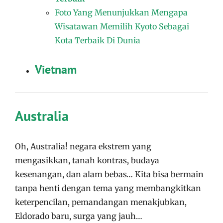
Foto Yang Menunjukkan Mengapa
Wisatawan Memilih Kyoto Sebagai
Kota Terbaik Di Dunia
Vietnam
Australia
Oh, Australia! negara ekstrem yang
mengasikkan, tanah kontras, budaya
kesenangan, dan alam bebas… Kita bisa bermain
tanpa henti dengan tema yang membangkitkan
keterpencilan, pemandangan menakjubkan,
Eldorado baru, surga yang jauh…