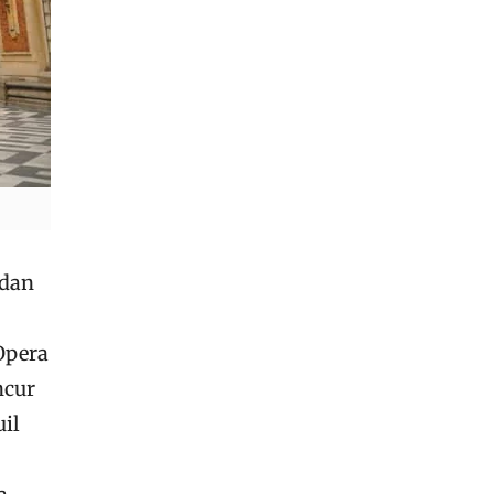
 dan
Opera
ncur
uil