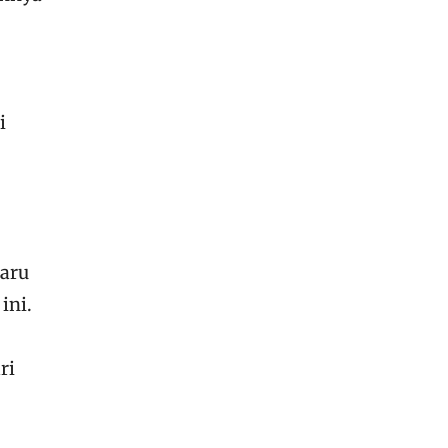
i
baru
ini.
ri