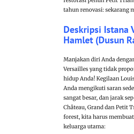
restorasi penuh Petit Tria
tahun renovasi: sekarang 
Deskripsi Istana V
Hamlet (Dusun R
Manjakan diri Anda dengan
Versailles yang tidak propo
hidup Anda! Kegilaan Loui
Anda mengikuti saran sed
sangat besar, dan jarak s
Château, Grand dan Petit 
forest, kita harus membuat
keluarga utama: