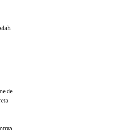
telah
ne de
reta
annya