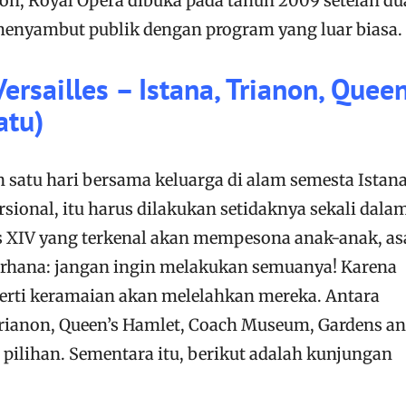
non, Royal Opera dibuka pada tahun 2009 setelah du
menyambut publik dengan program yang luar biasa.
ersailles – Istana, Trianon, Queen
atu)
 satu hari bersama keluarga di alam semesta Istan
rsional, itu harus dilakukan setidaknya sekali dala
s XIV yang terkenal akan mempesona anak-anak, as
erhana: jangan ingin melakukan semuanya! Karena
eperti keramaian akan melelahkan mereka. Antara
Trianon, Queen’s Hamlet, Coach Museum, Gardens a
 pilihan. Sementara itu, berikut adalah kunjungan