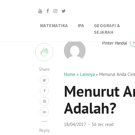
MATEMATIKA
IPA
GEOGRAFI &
SEJARAH
2
Pinter Pandai
Share
Home
»
Lainnya
»
Menurut Anda Cint
Menurut An
Adalah?
18/04/2017
56 sec read
Reply