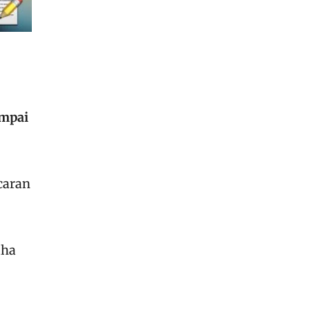
mpai
caran
aha