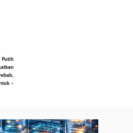
Putih
katkan
yebab,
ntok
»