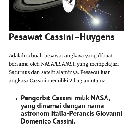
Pesawat Cassini–Huygens
Adalah sebuah pesawat angkasa yang dibuat
bersama oleh NASA/ESA/ASI, yang mempelajari
Saturnus dan satelit alaminya. Pesawat luar
angkasa Cassini memiliki 2 bagian utama:
Pengorbit Cassini milik NASA,
yang dinamai dengan nama
astronom Italia-Perancis Giovanni
Domenico Cassini.