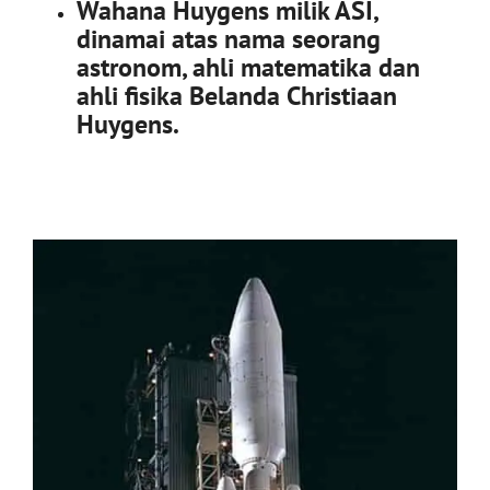
Wahana Huygens milik ASI,
dinamai atas nama seorang
astronom, ahli matematika dan
ahli fisika Belanda Christiaan
Huygens.