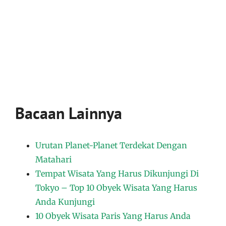
Bacaan Lainnya
Urutan Planet-Planet Terdekat Dengan
Matahari
Tempat Wisata Yang Harus Dikunjungi Di
Tokyo – Top 10 Obyek Wisata Yang Harus
Anda Kunjungi
10 Obyek Wisata Paris Yang Harus Anda