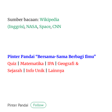
Sumber bacaan:
Wikipedia
(Inggris)
,
NASA
,
Space
,
CNN
Pinter Pandai “Bersama-Sama Berbagi Ilmu”
Quiz
|
Matematika
|
IPA
|
Geografi &
Sejarah
|
Info Unik
|
Lainnya
Pinter Pandai
Follow