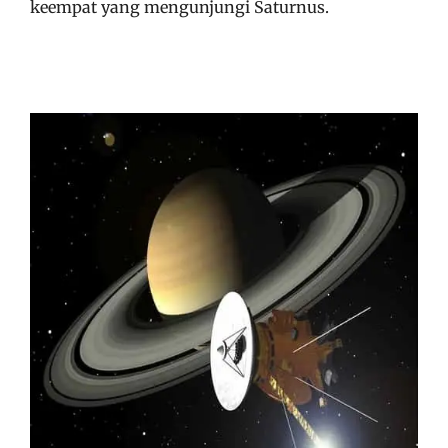
keempat yang mengunjungi Saturnus.