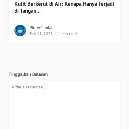
Kulit Berkerut di Air: Kenapa Hanya Terjadi
di Tangan…
PinterPandai
Feb 11, 2025
1 min read
Tinggalkan Balasan