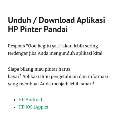
Unduh / Download Aplikasi
HP Pinter Pandai
Respons
“Ooo begitu ya…”
akan lebih sering
terdengar jika Anda mengunduh aplikasi kita!
Siapa bilang mau pintar harus
bayar?
Aplikasi
Ilmu pengetahuan dan informasi
yang membuat Anda menjadi lebih smart!
HP Android
HP iOS (Apple)