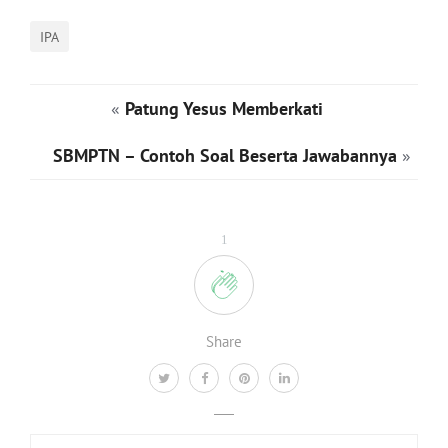
IPA
«
Patung Yesus Memberkati
SBMPTN – Contoh Soal Beserta Jawabannya
»
1
Share