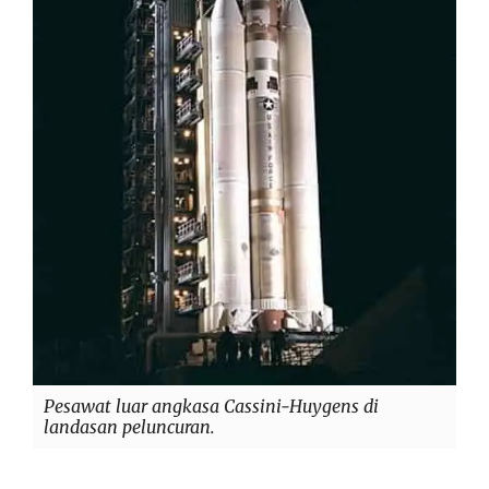
Pesawat luar angkasa Cassini-Huygens di
landasan peluncuran.