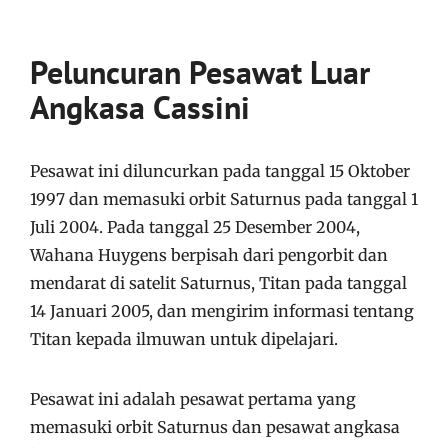
Peluncuran Pesawat Luar
Angkasa Cassini
Pesawat ini diluncurkan pada tanggal 15 Oktober
1997 dan memasuki orbit Saturnus pada tanggal 1
Juli 2004. Pada tanggal 25 Desember 2004,
Wahana Huygens berpisah dari pengorbit dan
mendarat di satelit Saturnus, Titan pada tanggal
14 Januari 2005, dan mengirim informasi tentang
Titan kepada ilmuwan untuk dipelajari.
Pesawat ini adalah pesawat pertama yang
memasuki orbit Saturnus dan pesawat angkasa